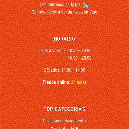
Encuéntranos en Maps
Conoce nuestra tienda física en Vigo
HORARIO
Lunes a Viernes: 10:30 - 14:00
16:30 - 20:00
Sábados: 11:00 - 14:00
Tienda online
:
24 horas
TOP CATEGORÍAS
Canastas de baloncesto
Camisetas ACB