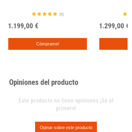
(1)
1.199,00 €
1.299,00 €
Cómprame!
C
Opiniones del producto
Este producto no tiene opiniones ¡Sé el
primero!
Opinar sobre este producto