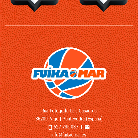
Rúa Fotógrafo Luis Casado 5
36209, Vigo | Pontevedra (España)
627 735 087
|
smartphone
email
info@fuikaomar.es