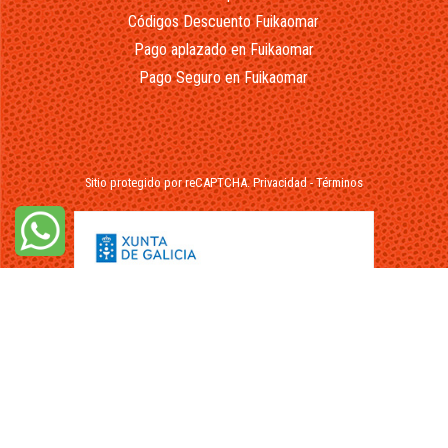
Códigos Descuento Fuikaomar
Pago aplazado en Fuikaomar
Pago Seguro en Fuikaomar
Sitio protegido por reCAPTCHA.
Privacidad
-
Términos