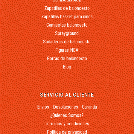
Zapatillas de baloncesto
Zapatillas basket para niños
Camisetas baloncesto
Sprayground
Sudaderas de baloncesto
Figuras NBA
Gorras de baloncesto
Blog
SERVICIO AL CLIENTE
Envios - Devoluciones - Garantía
¿Quienes Somos?
Terminos y condiciones
Política de privacidad