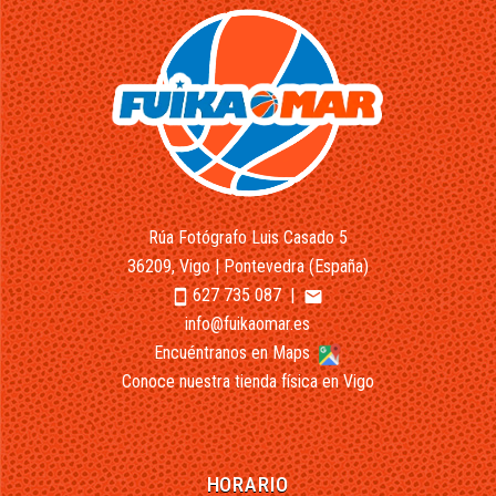
Rúa Fotógrafo Luis Casado 5
36209, Vigo | Pontevedra (España)
627 735 087
|
smartphone
email
info@fuikaomar.es
Encuéntranos en Maps
Conoce nuestra tienda física en Vigo
HORARIO