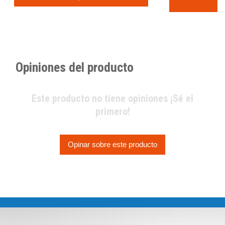
C
Opiniones del producto
Este producto no tiene opiniones ¡Sé el
primero!
Opinar sobre este producto