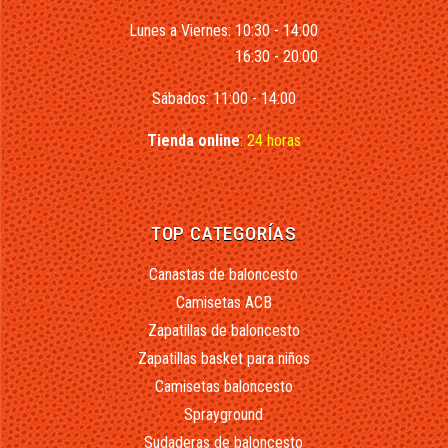
Lunes a Viernes: 10:30 - 14:00
16:30 - 20:00
Sábados: 11:00 - 14:00
Tienda online
:
24 horas
TOP CATEGORÍAS
Canastas de baloncesto
Camisetas ACB
Zapatillas de baloncesto
Zapatillas basket para niños
Camisetas baloncesto
Sprayground
Sudaderas de baloncesto