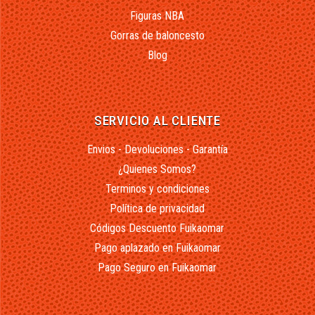
Figuras NBA
Gorras de baloncesto
Blog
SERVICIO AL CLIENTE
Envios - Devoluciones - Garantía
¿Quienes Somos?
Terminos y condiciones
Política de privacidad
Códigos Descuento Fuikaomar
Pago aplazado en Fuikaomar
Pago Seguro en Fuikaomar