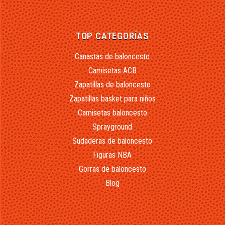
TOP CATEGORÍAS
Canastas de baloncesto
Camisetas ACB
Zapatillas de baloncesto
Zapatillas basket para niños
Camisetas baloncesto
Sprayground
Sudaderas de baloncesto
Figuras NBA
Gorras de baloncesto
Blog