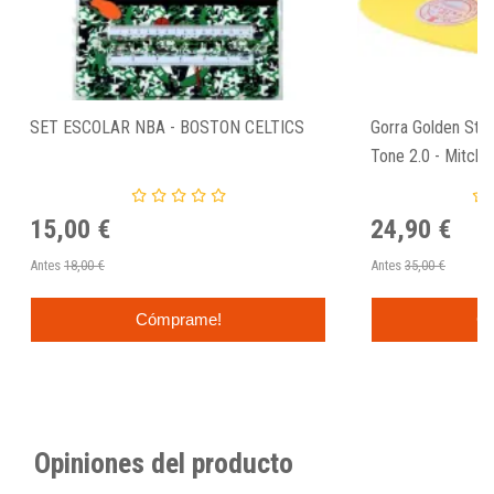
SET ESCOLAR NBA - BOSTON CELTICS
Gorra Golden Sta
Tone 2.0 - Mitche
15,00 €
24,90 €
Antes
18,00 €
Antes
35,00 €
Cómprame!
C
Opiniones del producto