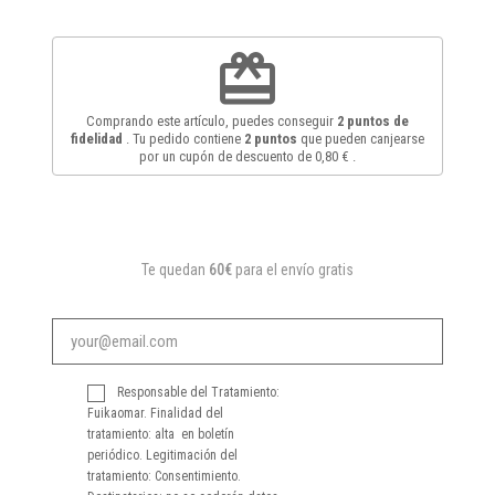
redeem
Comprando este artículo, puedes conseguir
2
puntos de
fidelidad
. Tu pedido contiene
2
puntos
que pueden canjearse
por un cupón de descuento de
0,80 €
.
Te quedan
60€
para el envío gratis
Responsable del Tratamiento:
Fuikaomar. Finalidad del
tratamiento: alta en boletín
periódico. Legitimación del
tratamiento: Consentimiento.