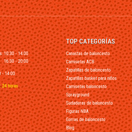
TOP CATEGORÍAS
s: 10:30 - 14:00
Canastas de baloncesto
16:30 - 20:00
Camisetas ACB
Zapatillas de baloncesto
 - 14:00
Zapatillas basket para niños
:
24 horas
Camisetas baloncesto
Sprayground
Sudaderas de baloncesto
Figuras NBA
Gorras de baloncesto
Blog