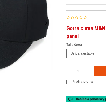
Gorra curva M&N 
panel
Talla Gorra
Añadir a favoritos