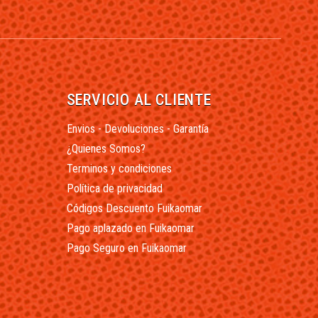
SERVICIO AL CLIENTE
Envios - Devoluciones - Garantía
¿Quienes Somos?
Terminos y condiciones
Política de privacidad
Códigos Descuento Fuikaomar
Pago aplazado en Fuikaomar
Pago Seguro en Fuikaomar