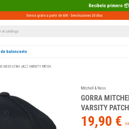
Recíbelo primero 📦 Paga después con Sequra 💶
Envios gratis a partir de 60€ -
Devoluciones
30 días
 de baloncesto
D NESS UTAH JAZZ VARSITY PATCH.
Mitchell & Ness
GORRA MITCHE
VARSITY PATCH
19,90 €
IV