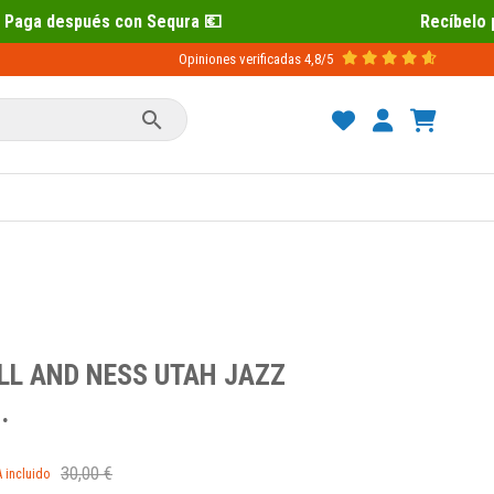
Recíbelo primero 📦 Paga después con 
Opiniones verificadas
4,8/5

LL AND NESS UTAH JAZZ
.
30,00 €
A incluido