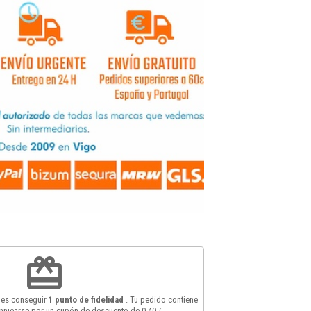
redeem
des conseguir
1
punto de fidelidad
. Tu pedido contiene
anjearse por un cupón de descuento de
0,40 €
.