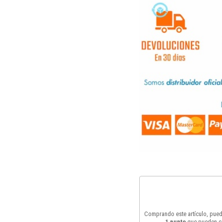
Comprando este artículo, pue
1
punto
que pueden c