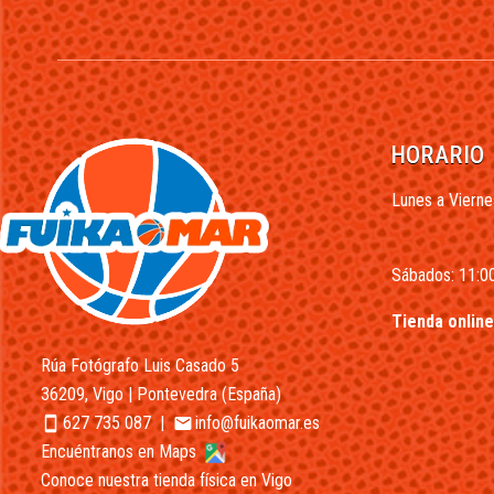
HORARIO
Lunes a Vierne
Sábados: 11:00
Tienda online
Rúa Fotógrafo Luis Casado 5
36209, Vigo | Pontevedra (España)
627 735 087
|
info@fuikaomar.es
smartphone
email
Encuéntranos en Maps
Conoce nuestra tienda física en Vigo