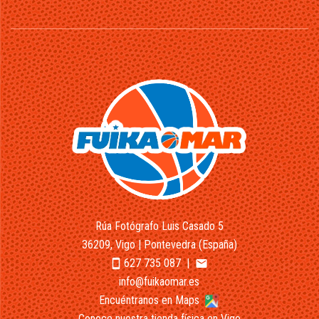
Rúa Fotógrafo Luis Casado 5
36209, Vigo | Pontevedra (España)
627 735 087
|
smartphone
email
info@fuikaomar.es
Encuéntranos en Maps
Conoce nuestra tienda física en Vigo