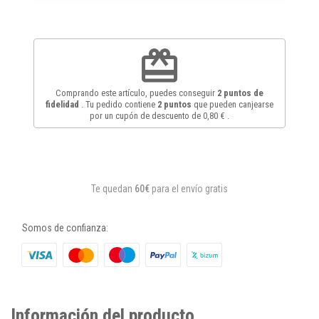
redeem
Comprando este artículo, puedes conseguir
2
puntos de
fidelidad
. Tu pedido contiene
2
puntos
que pueden canjearse
por un cupón de descuento de
0,80 €
.
Te quedan
60€
para el envío gratis
Somos de confianza:
Información del producto