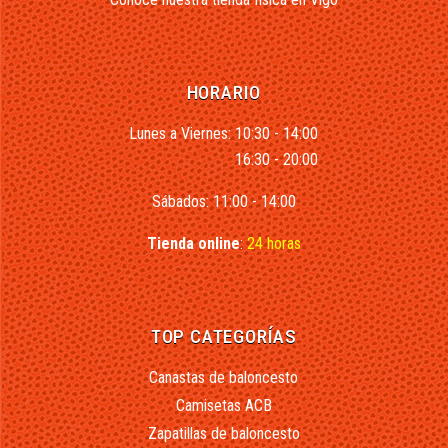
HORARIO
Lunes a Viernes: 10:30 - 14:00
16:30 - 20:00
Sábados: 11:00 - 14:00
Tienda online
:
24 horas
TOP CATEGORÍAS
Canastas de baloncesto
Camisetas ACB
Zapatillas de baloncesto