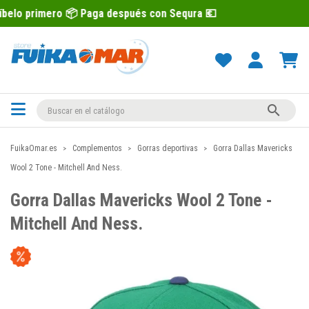
ro 📦 Paga después con Sequra 💶
Recí

FuikaOmar.es
Complementos
Gorras deportivas
Gorra Dallas Mavericks
Wool 2 Tone - Mitchell And Ness.
Gorra Dallas Mavericks Wool 2 Tone -
Mitchell And Ness.