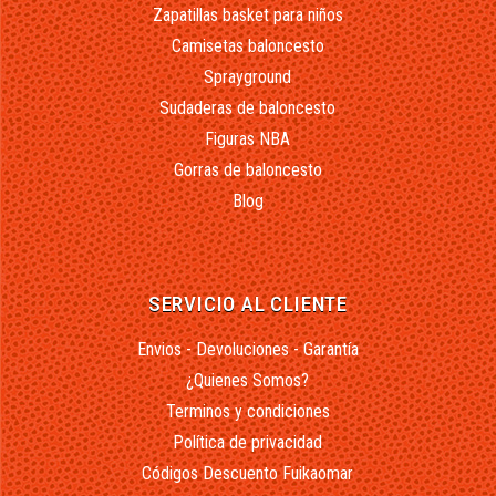
Zapatillas basket para niños
Camisetas baloncesto
Sprayground
Sudaderas de baloncesto
Figuras NBA
Gorras de baloncesto
Blog
SERVICIO AL CLIENTE
Envios - Devoluciones - Garantía
¿Quienes Somos?
Terminos y condiciones
Política de privacidad
Códigos Descuento Fuikaomar