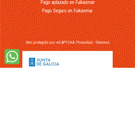
Pago aplazado en Fuikaomar
Pago Seguro en Fuikaomar
Sitio protegido por reCAPTCHA.
Privacidad
-
Términos