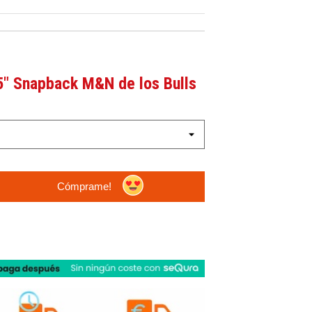
5" Snapback M&N de los Bulls
Cómprame!