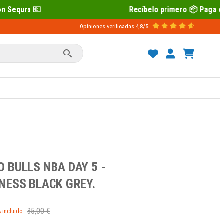
Recíbelo primero 📦 Paga después con Sequra 💶
Opiniones verificadas
4,8/5

 BULLS NBA DAY 5 -
NESS BLACK GREY.
35,00 €
A incluido