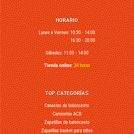
HORARIO
Lunes a Viernes: 10:30 - 14:00
16:30 - 20:00
Sábados: 11:00 - 14:00
Tienda online
:
24 horas
TOP CATEGORÍAS
Canastas de baloncesto
Camisetas ACB
Zapatillas de baloncesto
Zapatillas basket para niños