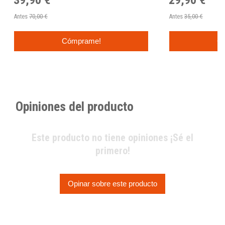
Antes
70,00 €
Antes
35,00 €
Cómprame!
C
Opiniones del producto
Este producto no tiene opiniones ¡Sé el
primero!
Opinar sobre este producto