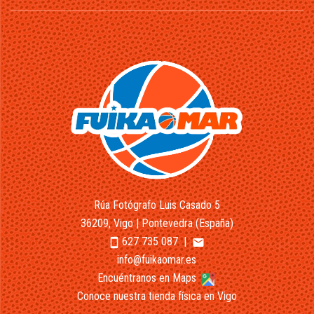
Rúa Fotógrafo Luis Casado 5
36209, Vigo | Pontevedra (España)
627 735 087
|
smartphone
email
info@fuikaomar.es
Encuéntranos en Maps
Conoce nuestra tienda física en Vigo