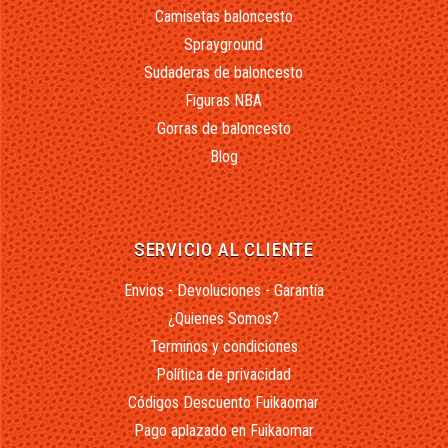
Camisetas baloncesto
Sprayground
Sudaderas de baloncesto
Figuras NBA
Gorras de baloncesto
Blog
SERVICIO AL CLIENTE
Envios - Devoluciones - Garantía
¿Quienes Somos?
Terminos y condiciones
Política de privacidad
Códigos Descuento Fuikaomar
Pago aplazado en Fuikaomar