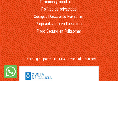
Terminos y condiciones
Política de privacidad
Códigos Descuento Fuikaomar
Pago aplazado en Fuikaomar
Pago Seguro en Fuikaomar
Sitio protegido por reCAPTCHA.
Privacidad
-
Términos