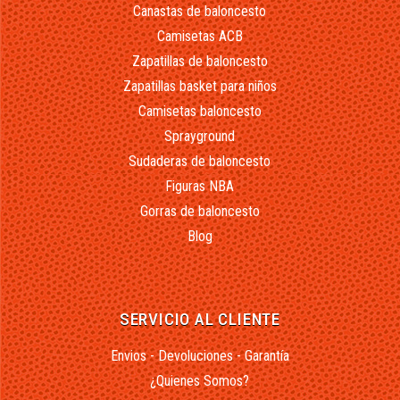
Canastas de baloncesto
Camisetas ACB
Zapatillas de baloncesto
Zapatillas basket para niños
Camisetas baloncesto
Sprayground
Sudaderas de baloncesto
Figuras NBA
Gorras de baloncesto
Blog
SERVICIO AL CLIENTE
Envios - Devoluciones - Garantía
¿Quienes Somos?