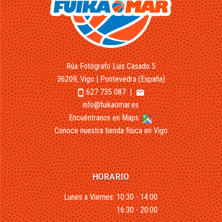
Rúa Fotógrafo Luis Casado 5
36209, Vigo | Pontevedra (España)
627 735 087
|
smartphone
email
info@fuikaomar.es
Encuéntranos en Maps
Conoce nuestra tienda física en Vigo
HORARIO
Lunes a Viernes: 10:30 - 14:00
16:30 - 20:00