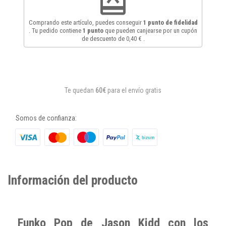
redeem
Comprando este artículo, puedes conseguir
1
punto de fidelidad
. Tu pedido contiene
1
punto
que pueden canjearse por un cupón
de descuento de
0,40 €
.
Te quedan
60€
para el envío gratis
Somos de confianza:
Información del producto
Funko Pop de Jason Kidd con los