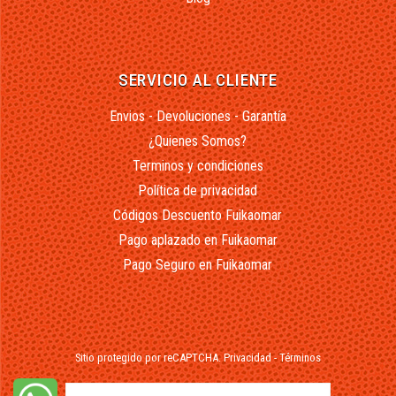
SERVICIO AL CLIENTE
Envios - Devoluciones - Garantía
¿Quienes Somos?
Terminos y condiciones
Política de privacidad
Códigos Descuento Fuikaomar
Pago aplazado en Fuikaomar
Pago Seguro en Fuikaomar
Sitio protegido por reCAPTCHA.
Privacidad
-
Términos