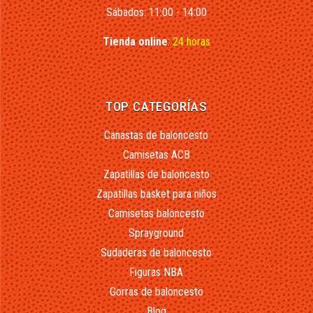
Sábados: 11:00 - 14:00
Tienda online
:
24 horas
TOP CATEGORÍAS
Canastas de baloncesto
Camisetas ACB
Zapatillas de baloncesto
Zapatillas basket para niños
Camisetas baloncesto
Sprayground
Sudaderas de baloncesto
Figuras NBA
Gorras de baloncesto
Blog