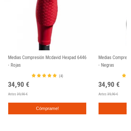
Medias Compresión Mcdavid Hexpad 6446
Medias Compresi
- Rojas
- Negras
(4)
34,90 €
34,90 €
Antes
39,90 €
Antes
39,90 €
Cómprame!
C