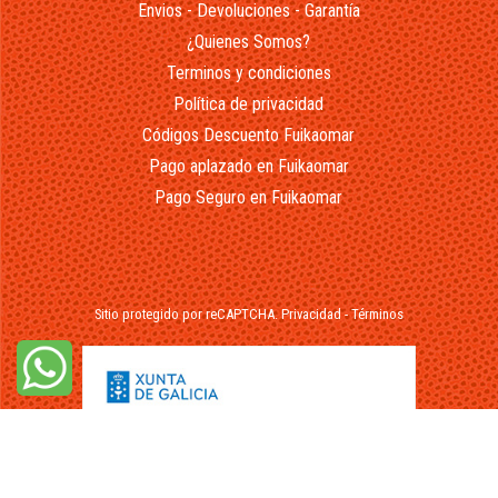
Envios - Devoluciones - Garantía
¿Quienes Somos?
Terminos y condiciones
Política de privacidad
Códigos Descuento Fuikaomar
Pago aplazado en Fuikaomar
Pago Seguro en Fuikaomar
Sitio protegido por reCAPTCHA.
Privacidad
-
Términos