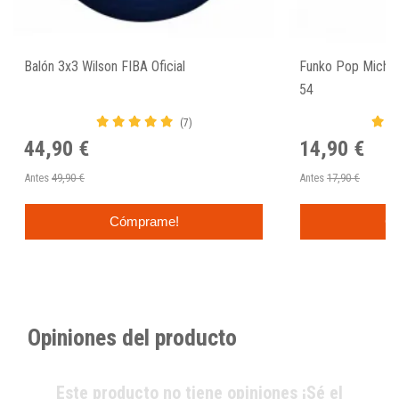
Balón 3x3 Wilson FIBA Oficial
Funko Pop Michae
54
(7)
44,90 €
14,90 €
Antes
49,90 €
Antes
17,90 €
Cómprame!
C
Opiniones del producto
Este producto no tiene opiniones ¡Sé el