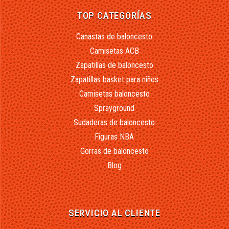
TOP CATEGORÍAS
Canastas de baloncesto
Camisetas ACB
Zapatillas de baloncesto
Zapatillas basket para niños
Camisetas baloncesto
Sprayground
Sudaderas de baloncesto
Figuras NBA
Gorras de baloncesto
Blog
SERVICIO AL CLIENTE