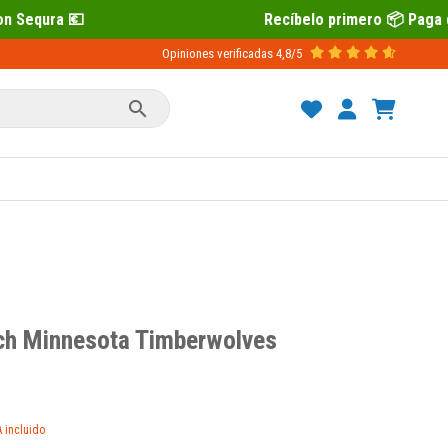
Recíbelo primero 📦 Paga después con Sequra 💶
Opiniones verificadas
4,8/5

ch Minnesota Timberwolves
A incluido