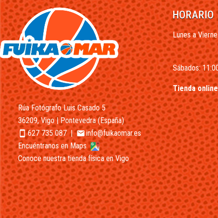
HORARIO
Lunes a Vierne
Sábados: 11:00
Tienda online
Rúa Fotógrafo Luis Casado 5
36209, Vigo | Pontevedra (España)
627 735 087
|
info@fuikaomar.es
smartphone
email
Encuéntranos en Maps
Conoce nuestra tienda física en Vigo