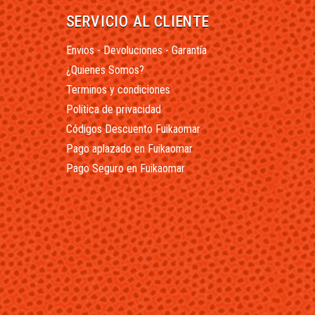
SERVICIO AL CLIENTE
Envios - Devoluciones - Garantía
¿Quienes Somos?
Terminos y condiciones
Política de privacidad
Códigos Descuento Fuikaomar
Pago aplazado en Fuikaomar
Pago Seguro en Fuikaomar