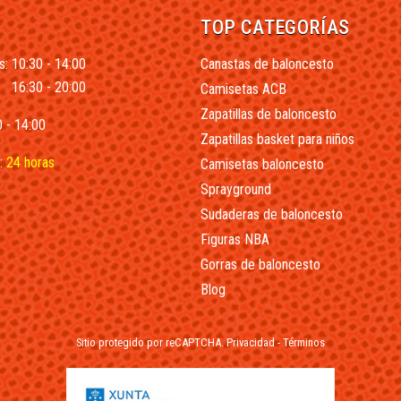
TOP CATEGORÍAS
s: 10:30 - 14:00
Canastas de baloncesto
16:30 - 20:00
Camisetas ACB
Zapatillas de baloncesto
 - 14:00
Zapatillas basket para niños
:
24 horas
Camisetas baloncesto
Sprayground
Sudaderas de baloncesto
Figuras NBA
Gorras de baloncesto
Blog
Sitio protegido por reCAPTCHA.
Privacidad
-
Términos