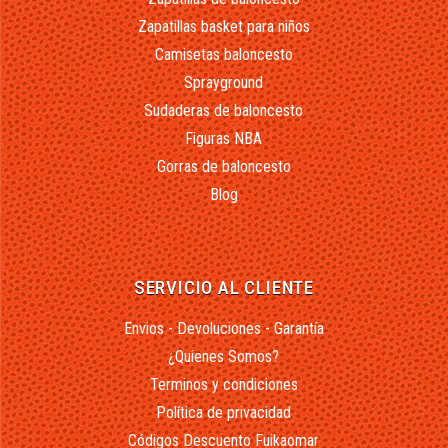
Zapatillas basket para niños
Camisetas baloncesto
Sprayground
Sudaderas de baloncesto
Figuras NBA
Gorras de baloncesto
Blog
SERVICIO AL CLIENTE
Envios - Devoluciones - Garantía
¿Quienes Somos?
Terminos y condiciones
Política de privacidad
Códigos Descuento Fuikaomar