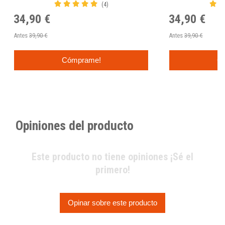
(4)
34,90 €
34,90 €
Antes
39,90 €
Antes
39,90 €
Cómprame!
C
Opiniones del producto
Este producto no tiene opiniones ¡Sé el
primero!
Opinar sobre este producto