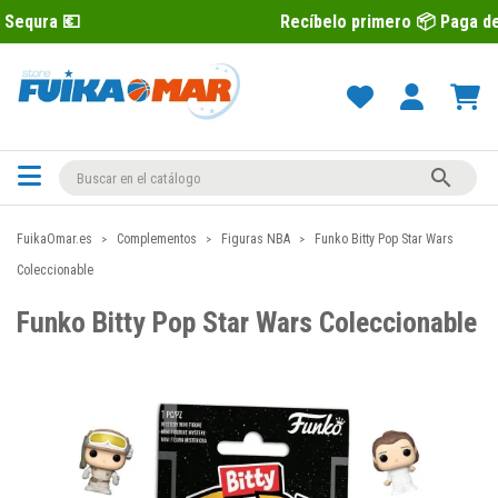
Recíbelo primero 📦 Paga después con S

FuikaOmar.es
Complementos
Figuras NBA
Funko Bitty Pop Star Wars
Coleccionable
Funko Bitty Pop Star Wars Coleccionable