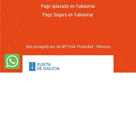
Pago aplazado en Fuikaomar
Pago Seguro en Fuikaomar
Sitio protegido por reCAPTCHA.
Privacidad
-
Términos