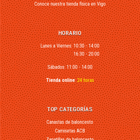
Conoce nuestra tienda física en Vigo
HORARIO
Lunes a Viernes: 10:30 - 14:00
16:30 - 20:00
Sábados: 11:00 - 14:00
Tienda online
:
24 horas
TOP CATEGORÍAS
Canastas de baloncesto
Camisetas ACB
Zapatillas de baloncesto