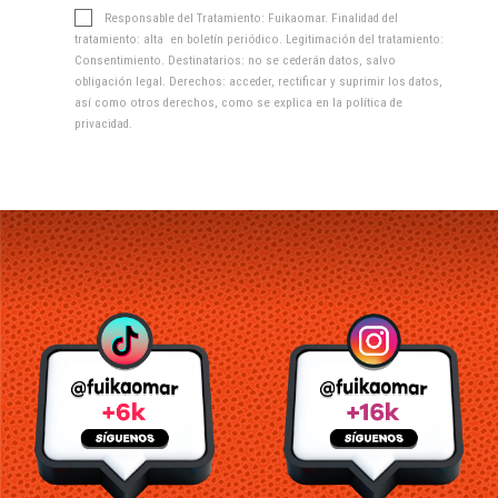
Responsable del Tratamiento: Fuikaomar. Finalidad del
tratamiento: alta en boletín periódico. Legitimación del tratamiento:
Consentimiento. Destinatarios: no se cederán datos, salvo
obligación legal. Derechos: acceder, rectificar y suprimir los datos,
así como otros derechos, como se explica en la
política de
privacidad
.