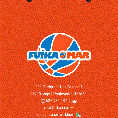
Rúa Fotógrafo Luis Casado 5
36209, Vigo | Pontevedra (España)
627 735 087
|
smartphone
email
info@fuikaomar.es
Encuéntranos en Maps