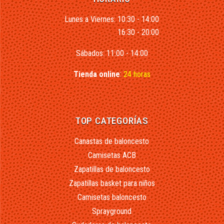
Lunes a Viernes: 10:30 - 14:00
16:30 - 20:00
Sábados: 11:00 - 14:00
Tienda online
:
24 horas
TOP CATEGORÍAS
Canastas de baloncesto
Camisetas ACB
Zapatillas de baloncesto
Zapatillas basket para niños
Camisetas baloncesto
Sprayground