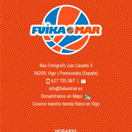
Rúa Fotógrafo Luis Casado 5
36209, Vigo | Pontevedra (España)
627 735 087
|
smartphone
email
info@fuikaomar.es
Encuéntranos en Maps
Conoce nuestra tienda física en Vigo
HORARIO