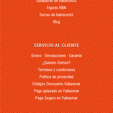
Sudaderas de baloncesto
Figuras NBA
Gorras de baloncesto
Blog
SERVICIO AL CLIENTE
Envios - Devoluciones - Garantía
¿Quienes Somos?
Terminos y condiciones
Política de privacidad
Códigos Descuento Fuikaomar
Pago aplazado en Fuikaomar
Pago Seguro en Fuikaomar