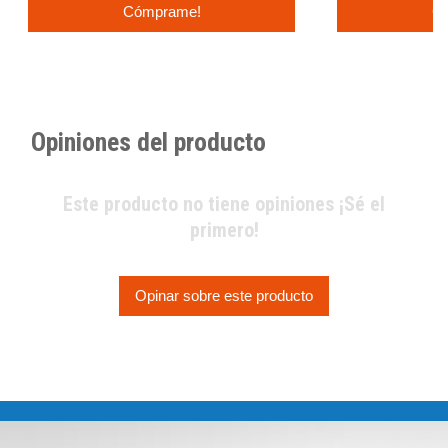
Cómprame!
C
Opiniones del producto
Este producto no tiene opiniones ¡Sé el
primero!
Opinar sobre este producto