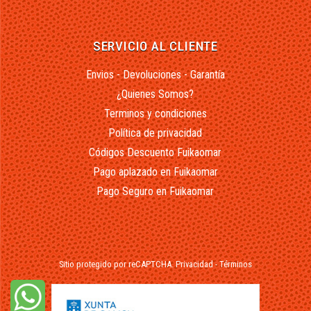
SERVICIO AL CLIENTE
Envios - Devoluciones - Garantía
¿Quienes Somos?
Terminos y condiciones
Política de privacidad
Códigos Descuento Fuikaomar
Pago aplazado en Fuikaomar
Pago Seguro en Fuikaomar
Sitio protegido por reCAPTCHA.
Privacidad
-
Términos