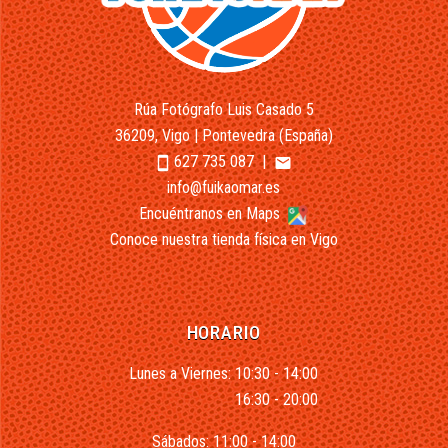
Rúa Fotógrafo Luis Casado 5
36209, Vigo | Pontevedra (España)
627 735 087
|
smartphone
email
info@fuikaomar.es
Encuéntranos en Maps
Conoce nuestra tienda física en Vigo
HORARIO
Lunes a Viernes: 10:30 - 14:00
16:30 - 20:00
Sábados: 11:00 - 14:00