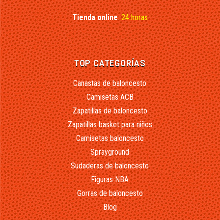
Tienda online
:
24 horas
TOP CATEGORÍAS
Canastas de baloncesto
Camisetas ACB
Zapatillas de baloncesto
Zapatillas basket para niños
Camisetas baloncesto
Sprayground
Sudaderas de baloncesto
Figuras NBA
Gorras de baloncesto
Blog