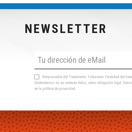
NEWSLETTER
Responsable del Tratamiento: Fuikaomar. Finalidad del trata
Destinatarios: no se cederán datos, salvo obligación legal. Derec
en la
política de privacidad
.