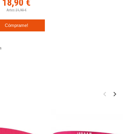
18,90 €
Antes
21,90 €
Cómprame!
s