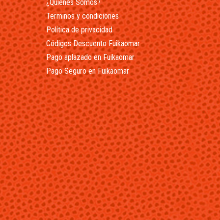
¿Quienes Somos?
Terminos y condiciones
Política de privacidad
Códigos Descuento Fuikaomar
Pago aplazado en Fuikaomar
Pago Seguro en Fuikaomar