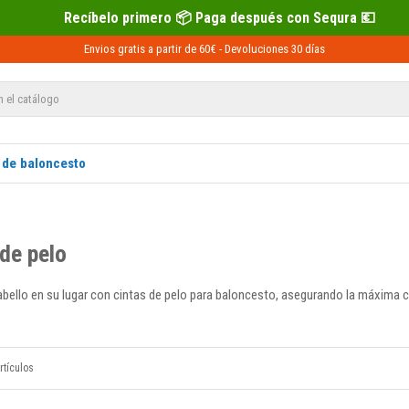
ro 📦 Paga después con Sequra 💶
Recí
Envios gratis a partir de 60€ -
Devoluciones
30 días
 de baloncesto
 de pelo
bello en su lugar con cintas de pelo para baloncesto, asegurando la máxima 
rtículos