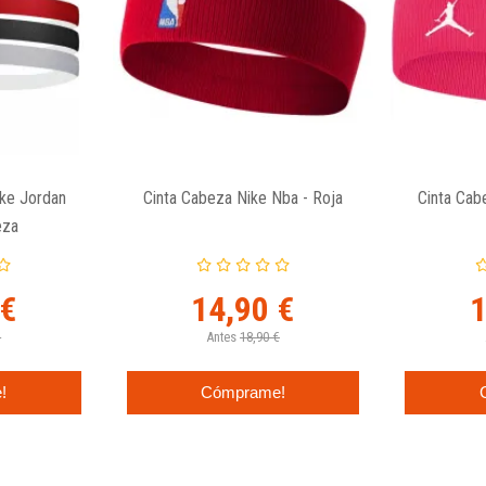
ike Jordan
Cinta Cabeza Nike Nba - Roja
Cinta Cab
eza
 €
14,90 €
1
€
Antes
18,90 €
!
Cómprame!