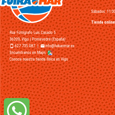
Sábados: 11:00
Tienda online
Rúa Fotógrafo Luis Casado 5
36209, Vigo | Pontevedra (España)
627 735 087
|
info@fuikaomar.es
smartphone
email
Encuéntranos en Maps
Conoce nuestra tienda física en Vigo