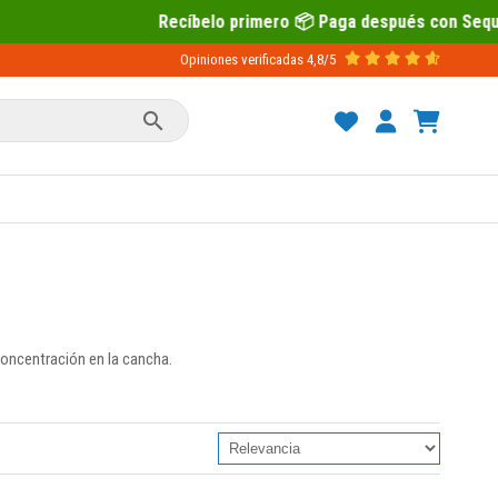
belo primero 📦 Paga después con Sequra 💶
Opiniones verificadas
4,8/5

concentración en la cancha.