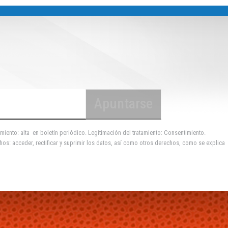
miento: alta en boletín periódico. Legitimación del tratamiento: Consentimiento.
hos: acceder, rectificar y suprimir los datos, así como otros derechos, como se explica