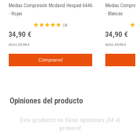
Medias Compresión Mcdavid Hexpad 6446
Medias Compresi
- Rojas
- Blancas
(4)
34,90 €
34,90 €
Antes
39,90 €
Antes
39,90 €
Cómprame!
C
Opiniones del producto
Este producto no tiene opiniones ¡Sé el
primero!