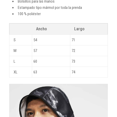
Bolsillos para las manos
Estampado tipo mármol por toda la prenda
100 % poliéster
Ancho
Largo
S
54
71
M
57
72
L
60
73
XL
63
74