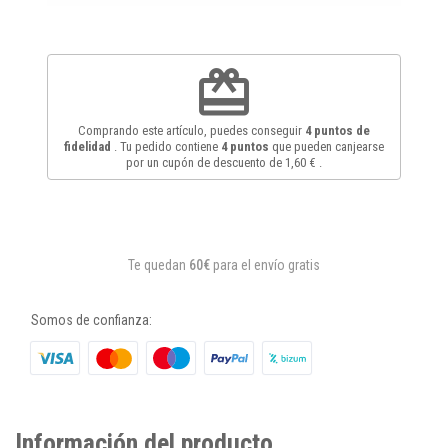
redeem
Comprando este artículo, puedes conseguir
4
puntos de
fidelidad
. Tu pedido contiene
4
puntos
que pueden canjearse
por un cupón de descuento de
1,60 €
.
Te quedan
60€
para el envío gratis
Somos de confianza:
Información del producto