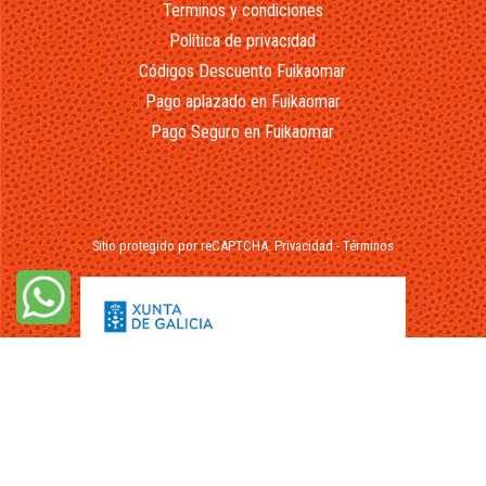
Terminos y condiciones
Política de privacidad
Códigos Descuento Fuikaomar
Pago aplazado en Fuikaomar
Pago Seguro en Fuikaomar
Sitio protegido por reCAPTCHA.
Privacidad
-
Términos