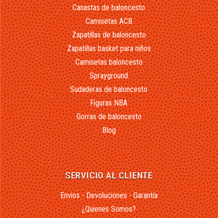
Canastas de baloncesto
Camisetas ACB
Zapatillas de baloncesto
Zapatillas basket para niños
Camisetas baloncesto
Sprayground
Sudaderas de baloncesto
Figuras NBA
Gorras de baloncesto
Blog
SERVICIO AL CLIENTE
Envios - Devoluciones - Garantía
¿Quienes Somos?