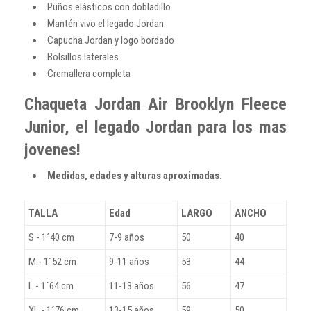
Puños elásticos con dobladillo.
Mantén vivo el legado Jordan.
Capucha Jordan y logo bordado
Bolsillos laterales.
Cremallera completa
Chaqueta Jordan Air Brooklyn Fleece
Junior, el legado Jordan para los mas
jovenes!
Medidas, edades y alturas aproximadas.
TALLA
Edad
LARGO
ANCHO
S - 1´40 cm
7-9 años
50
40
M - 1´52 cm
9-11 años
53
44
L - 1´64 cm
11-13 años
56
47
XL - 1´76 cm
13-15 años
59
50