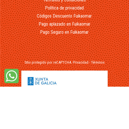
Política de privacidad
Códigos Descuento Fuikaomar
Pago aplazado en Fuikaomar
Pago Seguro en Fuikaomar
Sitio protegido por reCAPTCHA.
Privacidad
-
Términos