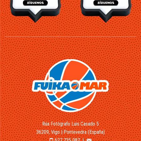
Rúa Fotógrafo Luis Casado 5
36209, Vigo | Pontevedra (España)
627 735 087
|
smartphone
email