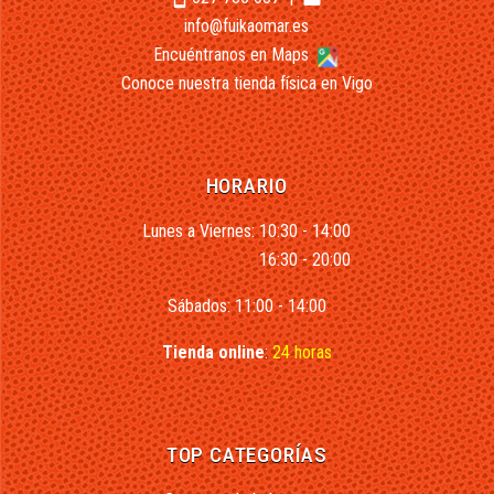
info@fuikaomar.es
Encuéntranos en Maps
Conoce nuestra tienda física en Vigo
HORARIO
Lunes a Viernes: 10:30 - 14:00
16:30 - 20:00
Sábados: 11:00 - 14:00
Tienda online
:
24 horas
TOP CATEGORÍAS