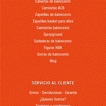
Canastas de baloncesto
Camisetas ACB
Zapatillas de baloncesto
Zapatillas basket para niños
Camisetas baloncesto
Sprayground
Sudaderas de baloncesto
Figuras NBA
Gorras de baloncesto
Blog
SERVICIO AL CLIENTE
Envios - Devoluciones - Garantía
¿Quienes Somos?
Terminos y condiciones