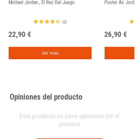
Michael Jordan , El Rey Del Juego.
Poster Air Jorda
(2)
22,90 €
26,90 €
Ver más
C
Opiniones del producto
Este producto no tiene opiniones ¡Sé el
primero!