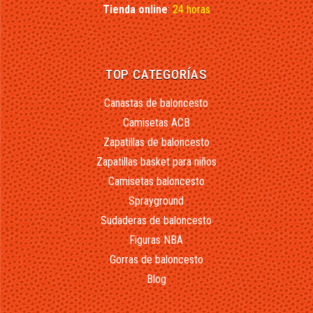
Tienda online
:
24 horas
TOP CATEGORÍAS
Canastas de baloncesto
Camisetas ACB
Zapatillas de baloncesto
Zapatillas basket para niños
Camisetas baloncesto
Sprayground
Sudaderas de baloncesto
Figuras NBA
Gorras de baloncesto
Blog