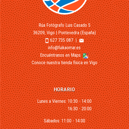
Rúa Fotógrafo Luis Casado 5
36209, Vigo | Pontevedra (España)
627 735 087
|
smartphone
email
info@fuikaomar.es
Encuéntranos en Maps
Conoce nuestra tienda física en Vigo
HORARIO
Lunes a Viernes: 10:30 - 14:00
16:30 - 20:00
Sábados: 11:00 - 14:00