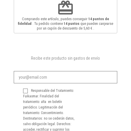
redeem
Comprando este artículo, puedes conseguir
14
puntos de
fidelidad
. Tu pedido contiene
14
puntos
que pueden canjearse
por un cupón de descuento de
5,60 €
.
Recibe este producto sin gastos de envío
Responsable del Tratamiento:
Fuikaomar. Finalidad del
tratamiento: alta en boletín
periódico. Legitimación del
tratamiento: Consentimiento.
Destinatarios: no se cederán datos,
salvo obligación legal. Derechos:
acceder, rectificar y suprimir los