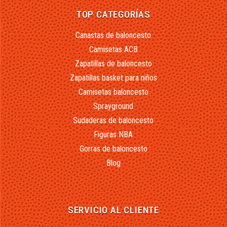
TOP CATEGORÍAS
Canastas de baloncesto
Camisetas ACB
Zapatillas de baloncesto
Zapatillas basket para niños
Camisetas baloncesto
Sprayground
Sudaderas de baloncesto
Figuras NBA
Gorras de baloncesto
Blog
SERVICIO AL CLIENTE