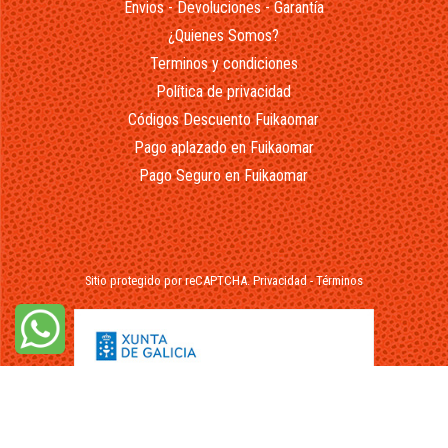
Envios - Devoluciones - Garantía
¿Quienes Somos?
Terminos y condiciones
Política de privacidad
Códigos Descuento Fuikaomar
Pago aplazado en Fuikaomar
Pago Seguro en Fuikaomar
Sitio protegido por reCAPTCHA.
Privacidad
-
Términos