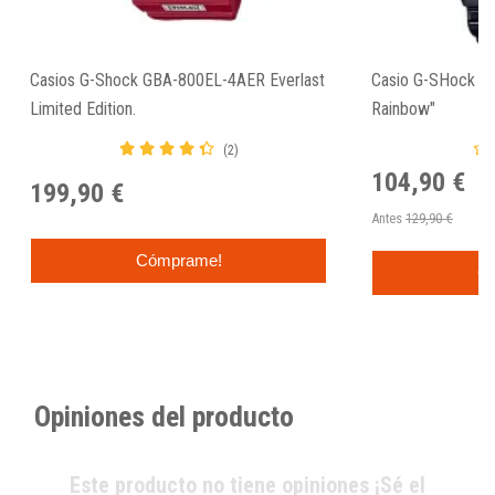
Casios G-Shock GBA-800EL-4AER Everlast
Casio G-SHock D
Limited Edition.
Rainbow"
(2)
104,90 €
199,90 €
Antes
129,90 €
Cómprame!
C
Opiniones del producto
Este producto no tiene opiniones ¡Sé el