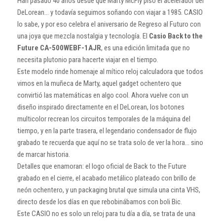
Han pasado 40 años desde que Marty McFly pisó el acelerador del
DeLorean… y todavía seguimos soñando con viajar a 1985. CASIO
lo sabe, y por eso celebra el aniversario de Regreso al Futuro con
una joya que mezcla nostalgia y tecnología. El
Casio Back to the
Future CA-500WEBF-1AJR
, es una edición limitada que no
necesita plutonio para hacerte viajar en el tiempo.
Este modelo rinde homenaje al mítico reloj calculadora que todos
vimos en la muñeca de Marty, aquel gadget ochentero que
convirtió las matemáticas en algo cool. Ahora vuelve con un
diseño inspirado directamente en el DeLorean, los botones
multicolor recrean los circuitos temporales de la máquina del
tiempo, y en la parte trasera, el legendario condensador de flujo
grabado te recuerda que aquí no se trata solo de ver la hora… sino
de marcar historia.
Detalles que enamoran: el logo oficial de Back to the Future
grabado en el cierre, el acabado metálico plateado con brillo de
neón ochentero, y un packaging brutal que simula una cinta VHS,
directo desde los días en que rebobinábamos con boli Bic.
Este CASIO no es solo un reloj para tu día a día, se trata de una