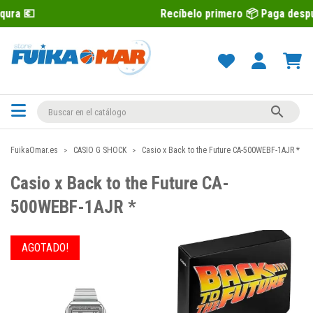
Recíbelo primero 📦 Paga después con Sequr

FuikaOmar.es
CASIO G SHOCK
Casio x Back to the Future CA-500WEBF-1AJR *
Casio x Back to the Future CA-
500WEBF-1AJR *
AGOTADO!