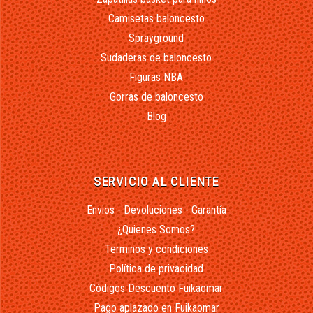
Camisetas baloncesto
Sprayground
Sudaderas de baloncesto
Figuras NBA
Gorras de baloncesto
Blog
SERVICIO AL CLIENTE
Envios - Devoluciones - Garantía
¿Quienes Somos?
Terminos y condiciones
Política de privacidad
Códigos Descuento Fuikaomar
Pago aplazado en Fuikaomar