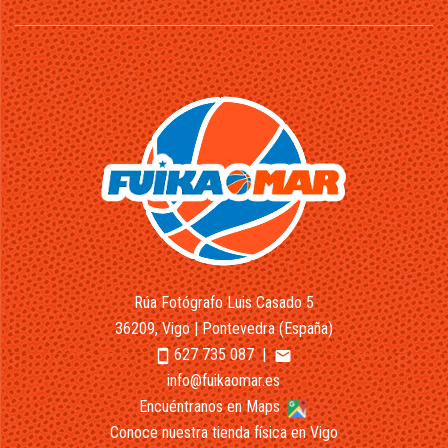
Rúa Fotógrafo Luis Casado 5
36209, Vigo | Pontevedra (España)
627 735 087
|
smartphone
email
info@fuikaomar.es
Encuéntranos en Maps
Conoce nuestra tienda física en Vigo