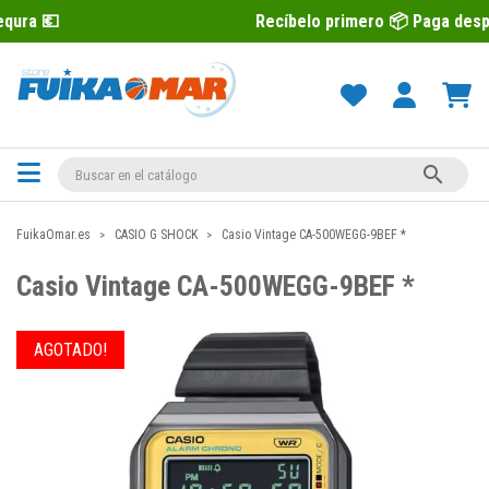
Recíbelo primero 📦 Paga después con Sequ

FuikaOmar.es
CASIO G SHOCK
Casio Vintage CA-500WEGG-9BEF *
Casio Vintage CA-500WEGG-9BEF *
AGOTADO!