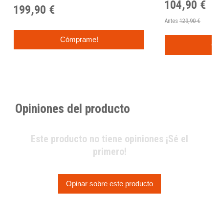
104,90 €
199,90 €
Antes
129,90 €
Cómprame!
C
Opiniones del producto
Este producto no tiene opiniones ¡Sé el
primero!
Opinar sobre este producto