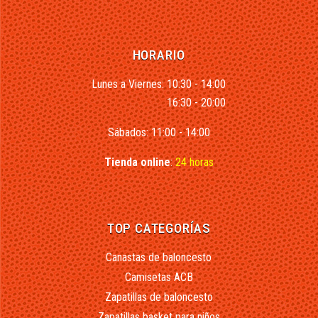
HORARIO
Lunes a Viernes: 10:30 - 14:00
16:30 - 20:00
Sábados: 11:00 - 14:00
Tienda online
:
24 horas
TOP CATEGORÍAS
Canastas de baloncesto
Camisetas ACB
Zapatillas de baloncesto
Zapatillas basket para niños