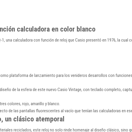
ción calculadora en color blanco
-1, una calculadora con función de reloj que Casio presentó en 1976, la cual 
ca como plataforma de lanzamiento para los venideros desarrollos con funcio
ivo diseño de la esfera de este nuevo Casio Vintage, con teclado completo, captu
res colores, rojo, amarillo y blanco.
pecto de las pantallas fluorescentes al vacío que tenían las calculadoras en
, un clásico atemporal
eriales reciclados, este reloj no solo rinde homenaje al diseño clásico, sino