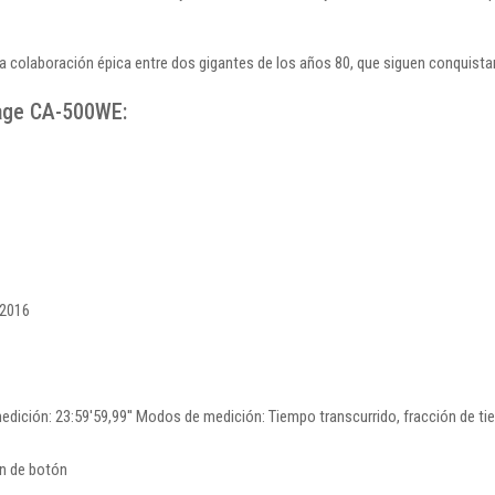
a colaboración épica entre dos gigantes de los años 80, que siguen conquist
tage CA-500WE:
R2016
ción: 23:59'59,99'' Modos de medición: Tiempo transcurrido, fracción de ti
ón de botón