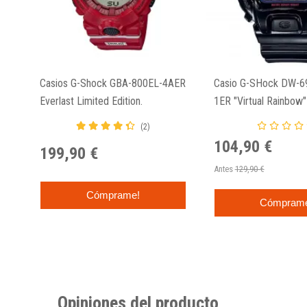
Casios G-Shock GBA-800EL-4AER
Casio G-SHock DW-6
Everlast Limited Edition.
1ER "Virtual Rainbow"
(2)
104,90 €
199,90 €
Antes
129,90 €
Cómprame!
Cómpram
Opiniones del producto