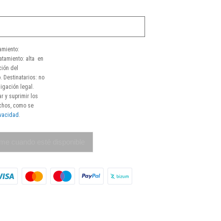
amiento:
atamiento: alta en
ción del
. Destinatarios: no
igación legal.
r y suprimir los
echos, como se
ivacidad
.
me cuando esté disponible