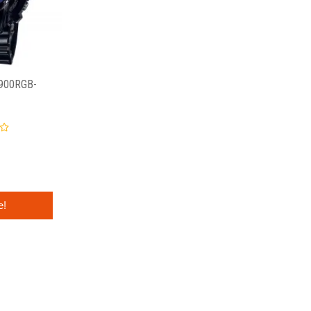
900RGB-
e!