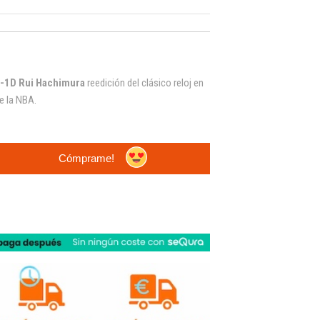
1D Rui Hachimura
reedición del clásico
r
eloj en
e la NBA.
Cómprame!