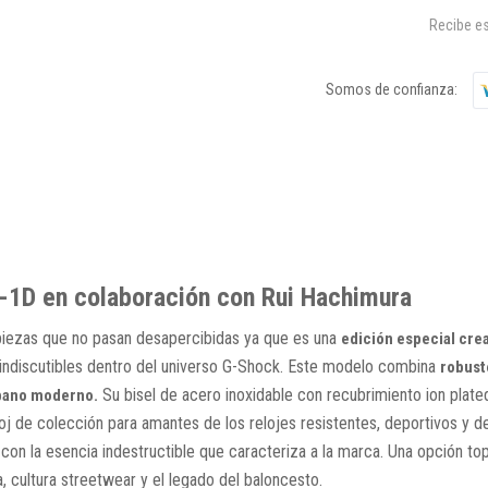
Recibe es
Somos de confianza:
1D en colaboración con Rui Hachimura
iezas que no pasan desapercibidas ya que es una
edición especial cre
s indiscutibles dentro del universo G-Shock. Este modelo combina
robust
Su bisel de acero inoxidable con recubrimiento ion plate
rbano moderno.
loj de colección para amantes de los relojes resistentes, deportivos y d
on la esencia indestructible que caracteriza a la marca. Una opción top p
a, cultura streetwear y el legado del baloncesto.