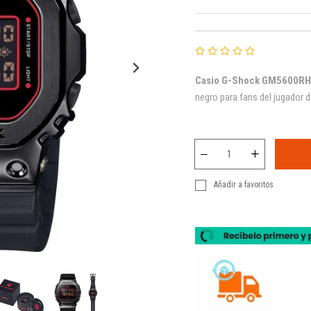
Casio
G-Shock GM5600RH-
negro para fans del jugador d
Añadir a favoritos