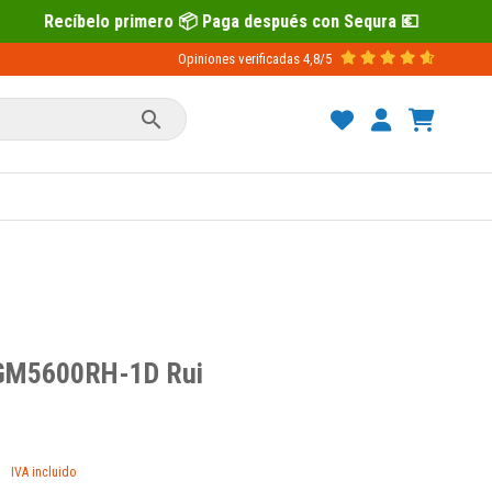
 Paga después con Sequra 💶
Opiniones verificadas
4,8/5

 GM5600RH-1D Rui
IVA incluido