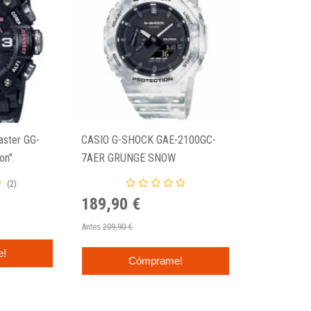
ster GG-
CASIO G-SHOCK GAE-2100GC-
n".
7AER GRUNGE SNOW
CAMOUFLAGE
(2)
189,90 €
Antes
209,90 €
e!
Cómprame!