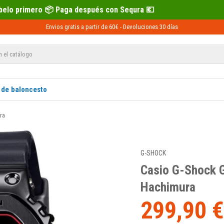
pués con Sequra 💶
Recíbelo primero 
Envios gratis a partir de 60€ -
Devoluciones
30 días
 de baloncesto
ra
G-SHOCK
Casio G-Shock
Hachimura
299,90 €