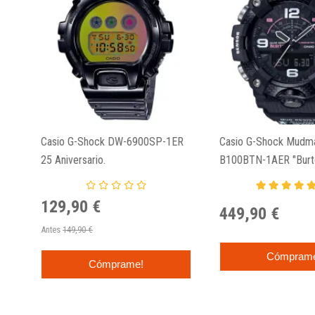
Casio G-Shock DW-6900SP-1ER
Casio G-Shock Mudma
25 Aniversario.
B100BTN-1AER "Burto
129,90 €
449,90 €
Antes
149,90 €
Cómpram
Cómprame!