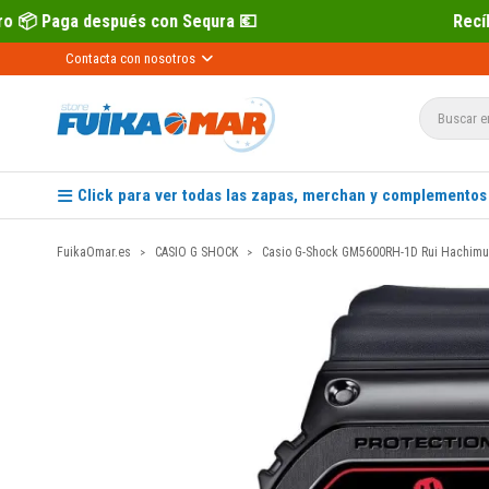
Sequra 💶
Recíbelo primero 📦 Paga des
Contacta con nosotros
Click para ver todas las zapas, merchan y complementos
FuikaOmar.es
CASIO G SHOCK
Casio G-Shock GM5600RH-1D Rui Hachimu