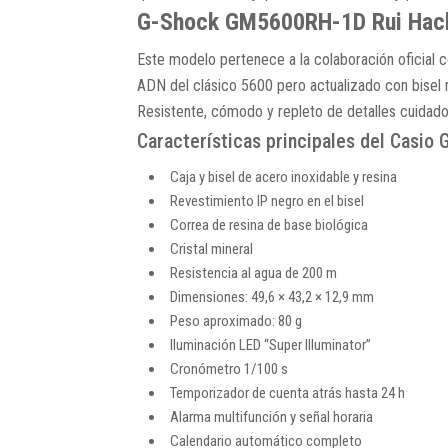
G-Shock GM5600RH-1D Rui Hachi
Este modelo pertenece a la colaboración oficial c
ADN del clásico 5600 pero actualizado con bisel 
Resistente, cómodo y repleto de detalles cuidados
Características principales del Casio 
Caja y bisel de acero inoxidable y resina
Revestimiento IP negro en el bisel
Correa de resina de base biológica
Cristal mineral
Resistencia al agua de 200 m
Dimensiones: 49,6 × 43,2 × 12,9 mm
Peso aproximado: 80 g
Iluminación LED “Super Illuminator”
Cronómetro 1/100 s
Temporizador de cuenta atrás hasta 24 h
Alarma multifunción y señal horaria
Calendario automático completo