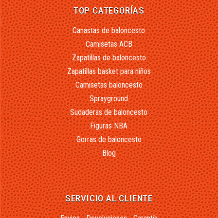
TOP CATEGORÍAS
Canastas de baloncesto
Camisetas ACB
Zapatillas de baloncesto
Zapatillas basket para niños
Camisetas baloncesto
Sprayground
Sudaderas de baloncesto
Figuras NBA
Gorras de baloncesto
Blog
SERVICIO AL CLIENTE