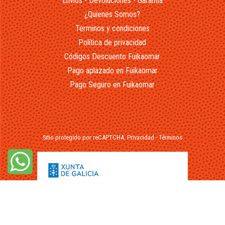
Envios - Devoluciones - Garantía
¿Quienes Somos?
Terminos y condiciones
Política de privacidad
Códigos Descuento Fuikaomar
Pago aplazado en Fuikaomar
Pago Seguro en Fuikaomar
Sitio protegido por reCAPTCHA.
Privacidad
-
Términos