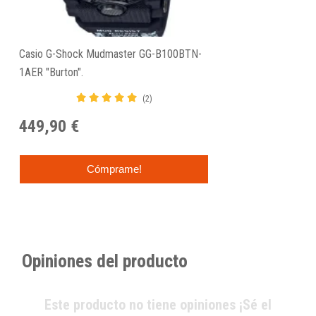
Casio G-Shock Mudmaster GG-B100BTN-
1AER "Burton".
(2)
449,90 €
Cómprame!
Opiniones del producto
Este producto no tiene opiniones ¡Sé el