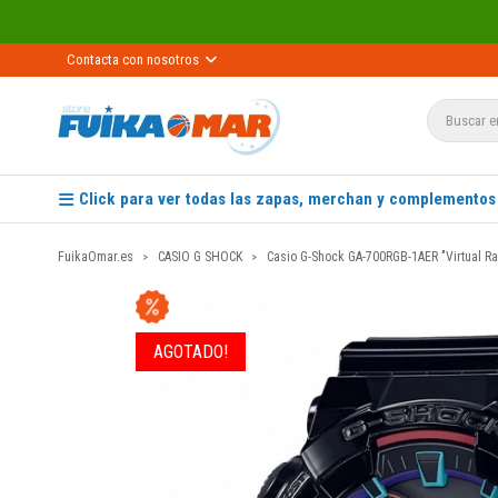
Contacta con nosotros
Click para ver todas las zapas, merchan y complementos
FuikaOmar.es
CASIO G SHOCK
Casio G-Shock GA-700RGB-1AER "Virtual R
AGOTADO!