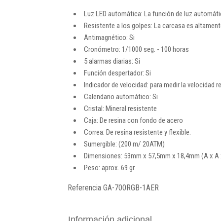
Luz LED automática: La función de luz automática 
Resistente a los golpes: La carcasa es altament
Antimagnético: Si
Cronómetro: 1/1000 seg. - 100 horas
5 alarmas diarias: Si
Función despertador: Si
Indicador de velocidad: para medir la velocidad r
Calendario automático: Si
Cristal: Mineral resistente
Caja: De resina con fondo de acero
Correa: De resina resistente y flexible.
Sumergible: (200 m/ 20ATM)
Dimensiones: 53mm x 57,5mm x 18,4mm (A x A 
Peso: aprox. 69 gr
Referencia
GA-700RGB-1AER
Información adicional