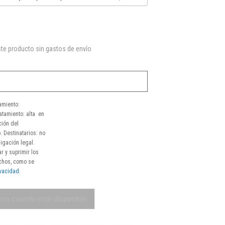
te producto sin gastos de envío
amiento:
atamiento: alta en
ción del
. Destinatarios: no
igación legal.
r y suprimir los
echos, como se
ivacidad
.
me cuando esté disponible