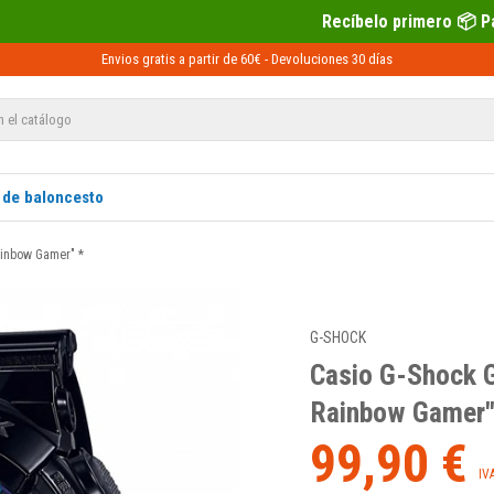
Recíbelo primero 📦 Paga después con Sequr
Envios gratis a partir de 60€ -
Devoluciones
30 días
 de baloncesto
ainbow Gamer" *
G-SHOCK
Casio G-Shock 
Rainbow Gamer"
99,90 €
IV