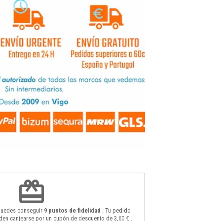
redeem
 puedes conseguir
9
puntos de fidelidad
. Tu pedido
en canjearse por un cupón de descuento de
3,60 €
.