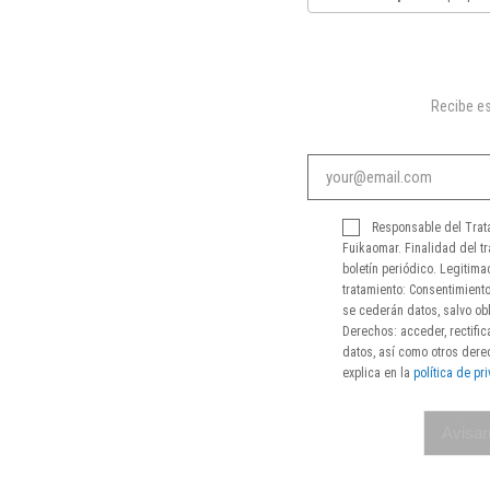
Recibe es
Responsable del Trat
Fuikaomar. Finalidad del tr
boletín periódico. Legitima
tratamiento: Consentimiento
se cederán datos, salvo obl
Derechos: acceder, rectifica
datos, así como otros der
explica en la
política de pr
Avisar