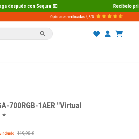
a 💶
Recíbelo primero 📦 Paga después 
Opiniones verificadas
4,8/5

GA-700RGB-1AER "Virtual
 *
119,90 €
A incluido