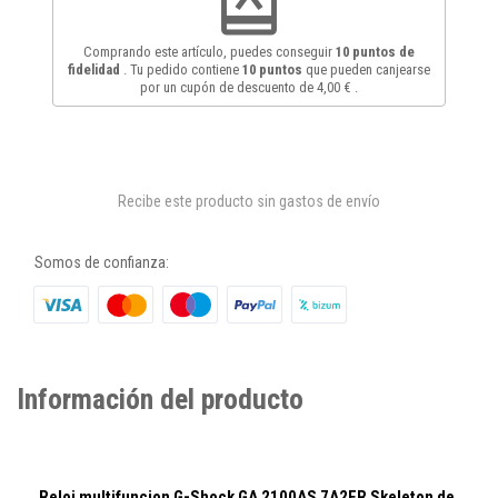
redeem
Comprando este artículo, puedes conseguir
10
puntos de
fidelidad
. Tu pedido contiene
10
puntos
que pueden canjearse
por un cupón de descuento de
4,00 €
.
Recibe este producto sin gastos de envío
Somos de confianza:
Información del producto
Reloj multifuncion G-Shock GA 2100AS 7A2ER Skeleton de