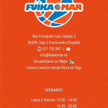
Rúa Fotógrafo Luis Casado 5
36209, Vigo | Pontevedra (España)
627 735 087
|
smartphone
email
info@fuikaomar.es
Encuéntranos en Maps
Conoce nuestra tienda física en Vigo
HORARIO
Lunes a Viernes: 10:30 - 14:00
16:30 - 20:00