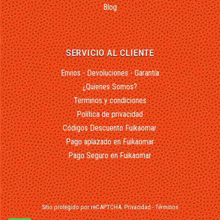
Blog
SERVICIO AL CLIENTE
Envios - Devoluciones - Garantía
¿Quienes Somos?
Terminos y condiciones
Política de privacidad
Códigos Descuento Fuikaomar
Pago aplazado en Fuikaomar
Pago Seguro en Fuikaomar
Sitio protegido por reCAPTCHA.
Privacidad
-
Términos