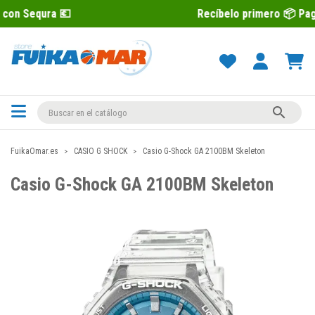
 💶
Recíbelo primero 📦 Paga después c

FuikaOmar.es
CASIO G SHOCK
Casio G-Shock GA 2100BM Skeleton
Casio G-Shock GA 2100BM Skeleton