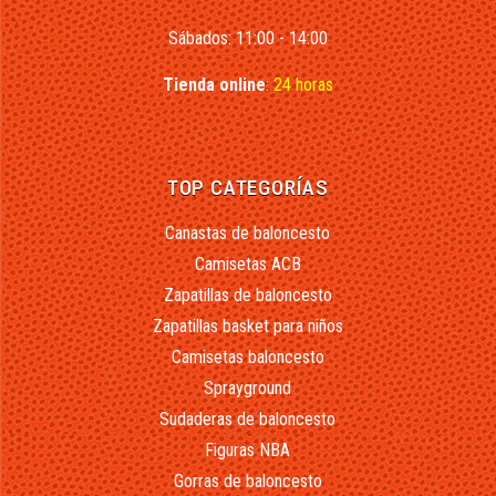
Sábados: 11:00 - 14:00
Tienda online
:
24 horas
TOP CATEGORÍAS
Canastas de baloncesto
Camisetas ACB
Zapatillas de baloncesto
Zapatillas basket para niños
Camisetas baloncesto
Sprayground
Sudaderas de baloncesto
Figuras NBA
Gorras de baloncesto