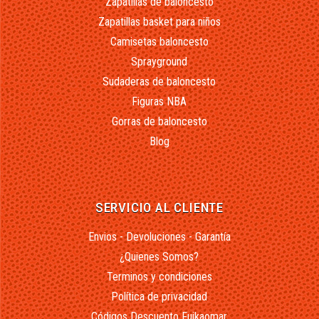
Zapatillas de baloncesto
Zapatillas basket para niños
Camisetas baloncesto
Sprayground
Sudaderas de baloncesto
Figuras NBA
Gorras de baloncesto
Blog
SERVICIO AL CLIENTE
Envios - Devoluciones - Garantía
¿Quienes Somos?
Terminos y condiciones
Política de privacidad
Códigos Descuento Fuikaomar