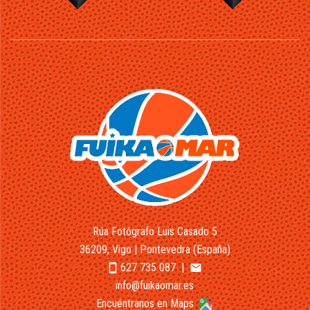
Rúa Fotógrafo Luis Casado 5
36209, Vigo | Pontevedra (España)
627 735 087
|
smartphone
email
info@fuikaomar.es
Encuéntranos en Maps