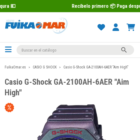
Recíbelo primero 📦 Paga después con S

FuikaOmar.es
CASIO G SHOCK
Casio G-Shock GA-2100AH-6AER "Aim High"
Casio G-Shock GA-2100AH-6AER "Aim
High"