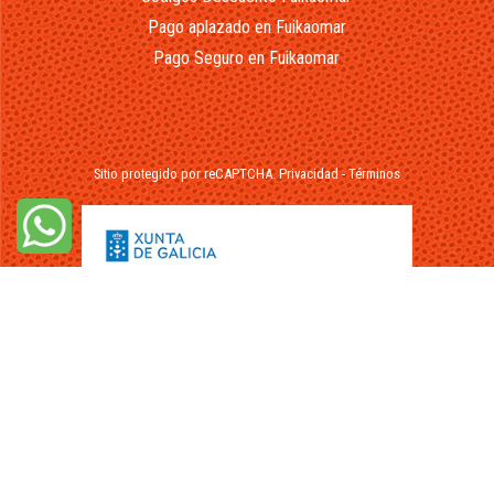
Pago aplazado en Fuikaomar
Pago Seguro en Fuikaomar
Sitio protegido por reCAPTCHA.
Privacidad
-
Términos