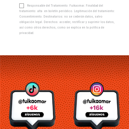
Responsable del Tratamiento: Fuikaomar. Finalidad del
tratamiento: alta en boletín periódico. Legitimación del tratamiento:
Consentimiento. Destinatarios: no se cederán datos, salvo
obligación legal. Derechos: acceder, rectificar y suprimir los datos,
así como otros derechos, como se explica en la
política de
privacidad
.