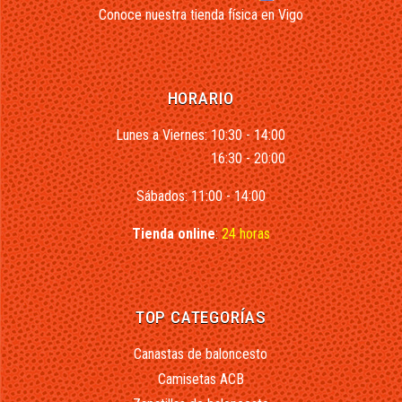
Conoce nuestra tienda física en Vigo
HORARIO
Lunes a Viernes: 10:30 - 14:00
16:30 - 20:00
Sábados: 11:00 - 14:00
Tienda online
:
24 horas
TOP CATEGORÍAS
Canastas de baloncesto
Camisetas ACB