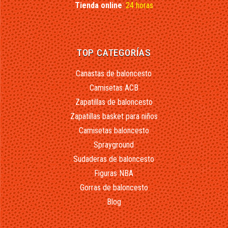
Tienda online
:
24 horas
TOP CATEGORÍAS
Canastas de baloncesto
Camisetas ACB
Zapatillas de baloncesto
Zapatillas basket para niños
Camisetas baloncesto
Sprayground
Sudaderas de baloncesto
Figuras NBA
Gorras de baloncesto
Blog