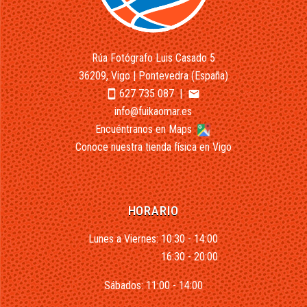
Rúa Fotógrafo Luis Casado 5
36209, Vigo | Pontevedra (España)
627 735 087
|
smartphone
email
info@fuikaomar.es
Encuéntranos en Maps
Conoce nuestra tienda física en Vigo
HORARIO
Lunes a Viernes: 10:30 - 14:00
16:30 - 20:00
Sábados: 11:00 - 14:00