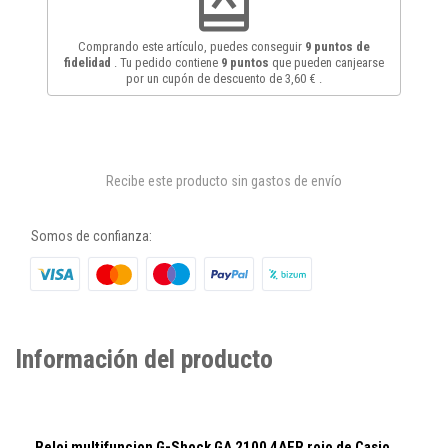
redeem
Comprando este artículo, puedes conseguir
9
puntos de
fidelidad
. Tu pedido contiene
9
puntos
que pueden canjearse
por un cupón de descuento de
3,60 €
.
Recibe este producto sin gastos de envío
Somos de confianza:
Información del producto
Reloj multifuncion G-Shock GA 2100 4AER rojo de Casio