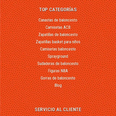
TOP CATEGORÍAS
Canastas de baloncesto
Camisetas ACB
Zapatillas de baloncesto
Zapatillas basket para niños
Camisetas baloncesto
Sprayground
Sudaderas de baloncesto
Figuras NBA
Gorras de baloncesto
Blog
SERVICIO AL CLIENTE