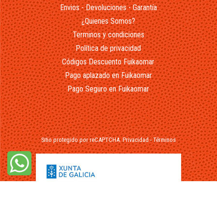
Envios - Devoluciones - Garantía
¿Quienes Somos?
Terminos y condiciones
Política de privacidad
Códigos Descuento Fuikaomar
Pago aplazado en Fuikaomar
Pago Seguro en Fuikaomar
Sitio protegido por reCAPTCHA.
Privacidad
-
Términos