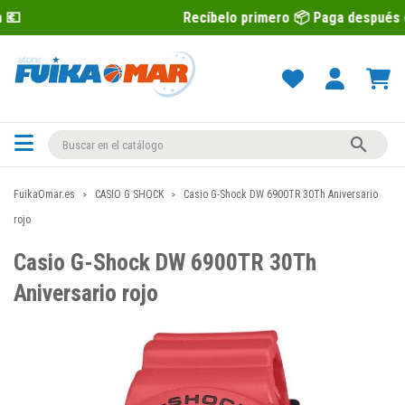
Recíbelo primero 📦 Paga después con Sequra 💶

FuikaOmar.es
CASIO G SHOCK
Casio G-Shock DW 6900TR 30Th Aniversario
rojo
Casio G-Shock DW 6900TR 30Th
Aniversario rojo