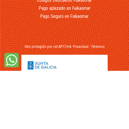
Códigos Descuento Fuikaomar
Pago aplazado en Fuikaomar
Pago Seguro en Fuikaomar
Sitio protegido por reCAPTCHA.
Privacidad
-
Términos