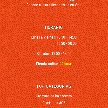
Conoce nuestra tienda física en Vigo
HORARIO
Lunes a Viernes: 10:30 - 14:00
16:30 - 20:00
Sábados: 11:00 - 14:00
Tienda online
:
24 horas
TOP CATEGORÍAS
Canastas de baloncesto
Camisetas ACB