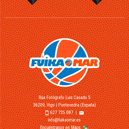
Rúa Fotógrafo Luis Casado 5
36209, Vigo | Pontevedra (España)
627 735 087
|
smartphone
email
info@fuikaomar.es
Encuéntranos en Maps