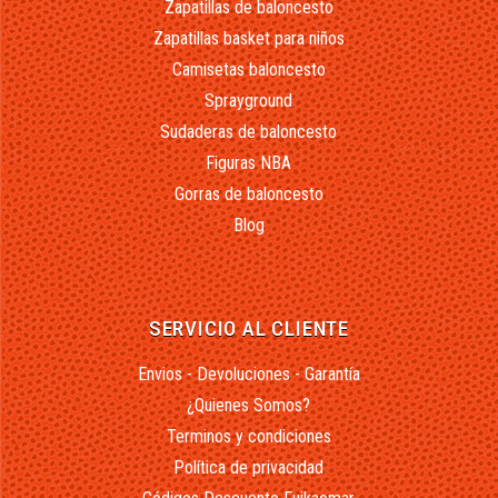
Zapatillas de baloncesto
Zapatillas basket para niños
Camisetas baloncesto
Sprayground
Sudaderas de baloncesto
Figuras NBA
Gorras de baloncesto
Blog
SERVICIO AL CLIENTE
Envios - Devoluciones - Garantía
¿Quienes Somos?
Terminos y condiciones
Política de privacidad