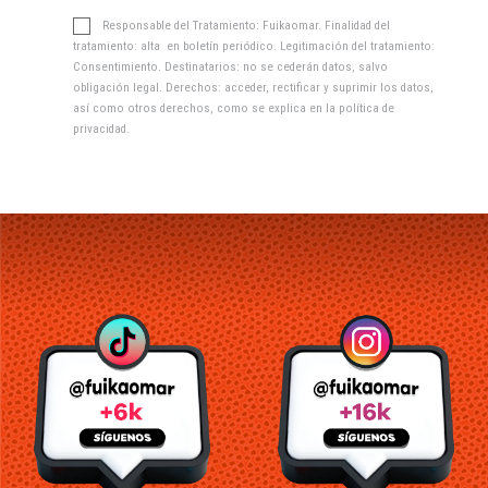
Responsable del Tratamiento: Fuikaomar. Finalidad del
tratamiento: alta en boletín periódico. Legitimación del tratamiento:
Consentimiento. Destinatarios: no se cederán datos, salvo
obligación legal. Derechos: acceder, rectificar y suprimir los datos,
así como otros derechos, como se explica en la
política de
privacidad
.