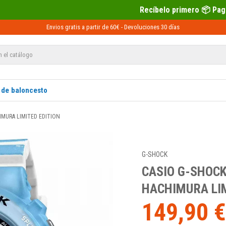
Recíbelo primero 📦 Paga después con Sequra 💶
Envios gratis a partir de 60€ -
Devoluciones
30 días
 de baloncesto
IMURA LIMITED EDITION
G-SHOCK
CASIO G-SHOCK
HACHIMURA LIM
149,90 €