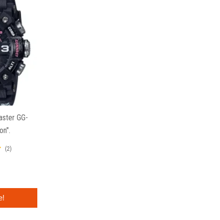
ster GG-
n".
(2)
e!