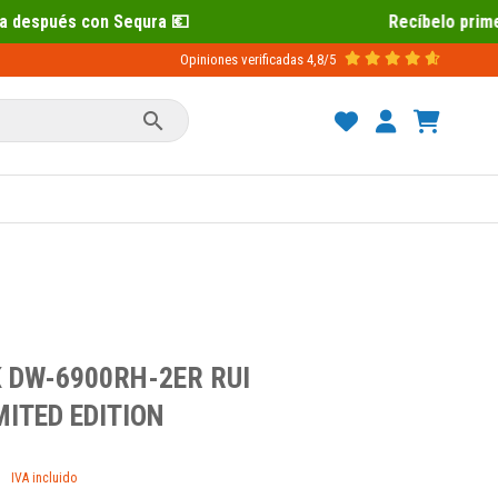
Recíbelo primero 📦 Paga después con S
Opiniones verificadas
4,8/5

 DW-6900RH-2ER RUI
ITED EDITION
IVA incluido