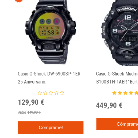
Casio G-Shock DW-6900SP-1ER
Casio G-Shock Mudma
25 Aniversario.
B100BTN-1AER "Burto
129,90 €
449,90 €
Antes
149,90 €
Cómpram
Cómprame!