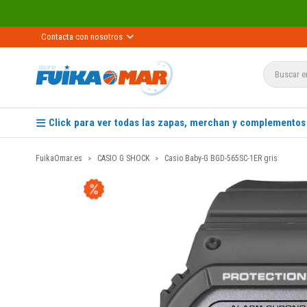
Contacta con nosotros
Click para ver todas las zapas, merchan y complementos
FuikaOmar.es
CASIO G SHOCK
Casio Baby-G BGD-565SC-1ER gris