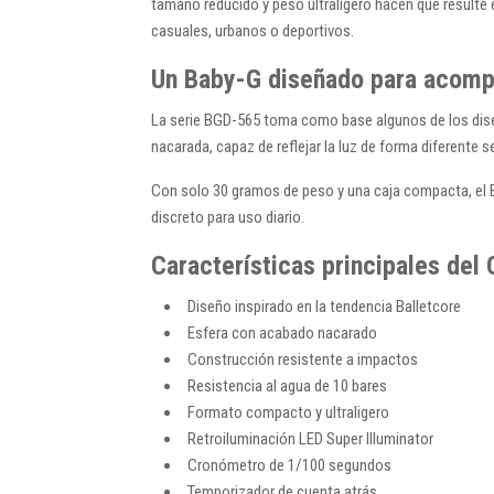
tamaño reducido y peso ultraligero hacen que resulte
casuales, urbanos o deportivos.
Un Baby-G diseñado para acompa
La serie BGD-565 toma como base algunos de los dis
nacarada, capaz de reflejar la luz de forma diferente 
Con solo 30 gramos de peso y una caja compacta, el B
discreto para uso diario.
Características principales de
Diseño inspirado en la tendencia Balletcore
Esfera con acabado nacarado
Construcción resistente a impactos
Resistencia al agua de 10 bares
Formato compacto y ultraligero
Retroiluminación LED Super Illuminator
Cronómetro de 1/100 segundos
Temporizador de cuenta atrás