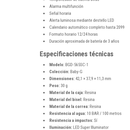
Alarma multifunción
Señal horaria
Alerta luminosa mediante destello LED
Calendario automático completo hasta 2099
Formato horario 12/24 horas
Duración aproximada de batería de 3 años
Especificaciones técnicas
Modelo:
BGD-565SC-1
Colección:
Baby-G
Dimensiones:
42,1 × 37,9 × 11,3 mm
Peso:
30 g
Material de la caja:
Resina
Material del bisel:
Resina
Material de la correa:
Resina
Resistencia al agua:
10 BAR / 100 metros
Resistencia a impactos:
Sí
Iluminación:
LED Super Illuminator