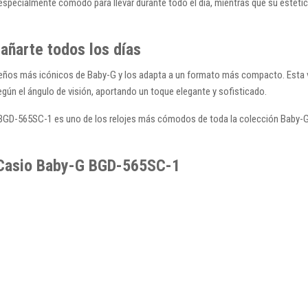
 especialmente cómodo para llevar durante todo el día, mientras que su estéti
ñarte todos los días
eños más icónicos de Baby-G y los adapta a un formato más compacto. Esta v
según el ángulo de visión, aportando un toque elegante y sofisticado.
GD-565SC-1 es uno de los relojes más cómodos de toda la colección Baby-G, i
l Casio Baby-G BGD-565SC-1