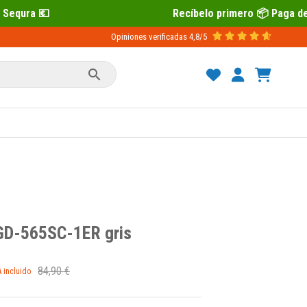
Recíbelo primero 📦 Paga después con Sequra
Opiniones verificadas
4,8/5

GD-565SC-1ER gris
84,90 €
A incluido