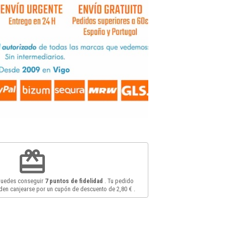
redeem
 puedes conseguir
7
puntos de fidelidad
. Tu pedido
en canjearse por un cupón de descuento de
2,80 €
.