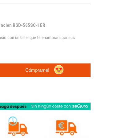
funcion
BGD-565SC-1ER
sio con un bisel que te enamorará por sus
Cómprame!