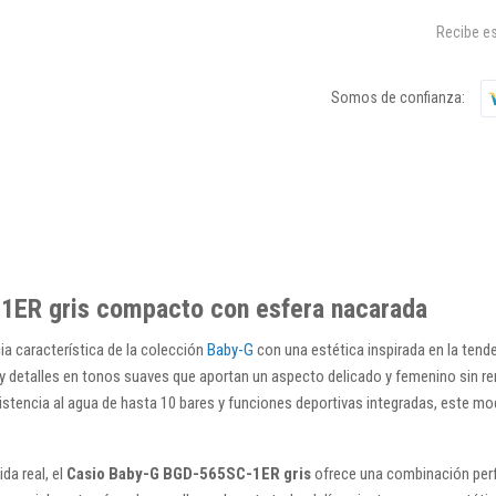
Recibe es
Somos de confianza:
1ER gris compacto con esfera nacarada
ia característica de la colección
Baby-G
con una estética inspirada en la tend
detalles en tonos suaves que aportan un aspecto delicado y femenino sin renun
sistencia al agua de hasta 10 bares y funciones deportivas integradas, este m
ida real, el
Casio Baby-G BGD-565SC-1ER gris
ofrece una combinación perf