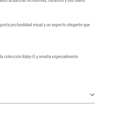
ades acuáticas recreativas, natación y uso diario.
 aporta profundidad visual y un aspecto elegante que
a colección Baby-G y resulta especialmente