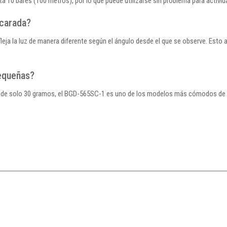
a 10 bares (100 metros), por lo que puede utilizarse sin problema para activid
acarada?
leja la luz de manera diferente según el ángulo desde el que se observe. Esto
equeñas?
o de solo 30 gramos, el BGD-565SC-1 es uno de los modelos más cómodos de l