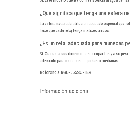
Sí. Este modelo cuenta con resistencia al agua de hast
¿Qué significa que tenga una esfera n
La esfera nacarada utiliza un acabado especial que ref
hace que cada reloj tenga matices únicos.
¿Es un reloj adecuado para muñecas p
Sí. Gracias a sus dimensiones compactas y a su pes
adecuado para muñecas pequeñas o medianas.
Referencia
BGD-565SC-1ER
Información adicional