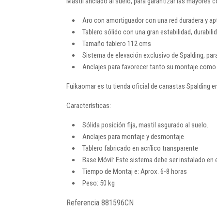
Mástil anclado al suelo, para garantizar las mayores 
Aro con amortiguador con una red duradera y apt
Tablero sólido con una gran estabilidad, durabili
Tamaño tablero 112 cms
Sistema de elevación exclusivo de Spalding, par
Anclajes para favorecer tanto su montaje como 
Fuikaomar es tu tienda oficial de canastas Spalding e
Características:
Sólida posición fija, mastil asgurado al suelo.
Anclajes para montaje y desmontaje
Tablero fabricado en acrílico transparente
Base Móvil: Este sistema debe ser instalado en e
Tiempo de Montaj e: Aprox. 6-8 horas
Peso: 50 kg
Referencia
881596CN