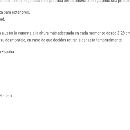
condiciones de seguridad en la práctica del baloncesto, asegurando una posici
a para exteriores.
dad.
a ajustar la canasta a la altura más adecuada en cada momento desde 2´28 cms
su desmontaje, en caso de que decidas retirar la canasta temporalmente.
n España.
l suelo.