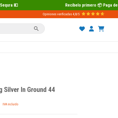
Recíbelo primero 📦 Paga después con Sequra 💶
Opiniones verificadas
4,8/5

g Silver In Ground 44
IVA incluido