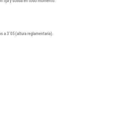
ón fija y sólida en todo momento.
 a 3´05 (altura reglamentaria).