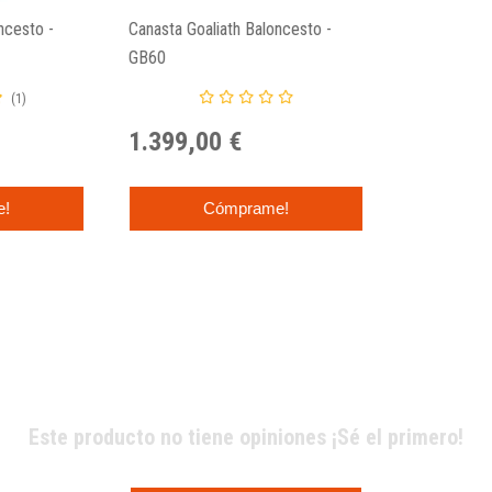
ncesto -
Canasta Goaliath Baloncesto -
GB60
(1)
1.399,00 €
e!
Cómprame!
Este producto no tiene opiniones ¡Sé el primero!