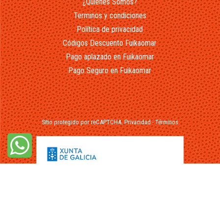
¿Quienes Somos?
Terminos y condiciones
Política de privacidad
Códigos Descuento Fuikaomar
Pago aplazado en Fuikaomar
Pago Seguro en Fuikaomar
Sitio protegido por reCAPTCHA.
Privacidad
-
Términos