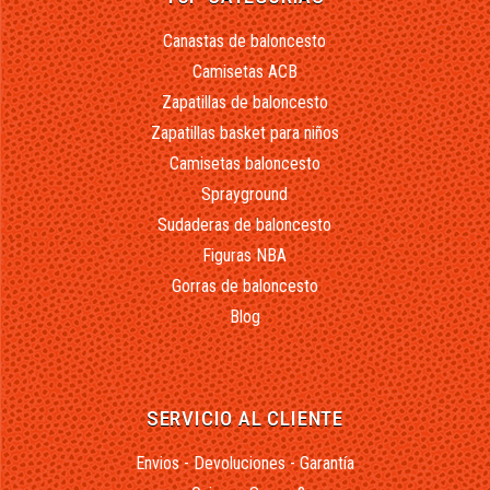
Canastas de baloncesto
Camisetas ACB
Zapatillas de baloncesto
Zapatillas basket para niños
Camisetas baloncesto
Sprayground
Sudaderas de baloncesto
Figuras NBA
Gorras de baloncesto
Blog
SERVICIO AL CLIENTE
Envios - Devoluciones - Garantía