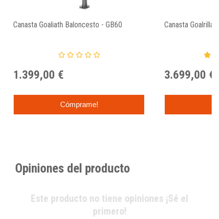
Canasta Goaliath Baloncesto - GB60
Canasta Goalrilla
1.399,00 €
3.699,00 €
Cómprame!
C
Opiniones del producto
Este producto no tiene opiniones ¡Sé el
primero!