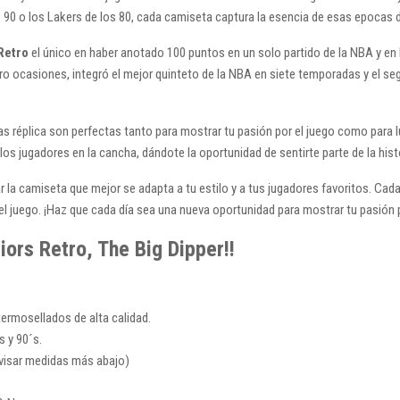
 90 o los Lakers de los 80, cada camiseta captura la esencia de esas epocas 
Retro
el único en haber anotado 100 puntos en un solo partido de la NBA y e
ocasiones, integró el mejor quinteto de la NBA en siete temporadas y el segund
s réplica son perfectas tanto para mostrar tu pasión por el juego como para lu
os jugadores en la cancha, dándote la oportunidad de sentirte parte de la hist
la camiseta que mejor se adapta a tu estilo y a tus jugadores favoritos. Cada 
del juego. ¡Haz que cada día sea una nueva oportunidad para mostrar tu pasión
ors Retro, The Big Dipper!!
rmosellados de alta calidad.
s y 90´s.
revisar medidas más abajo)