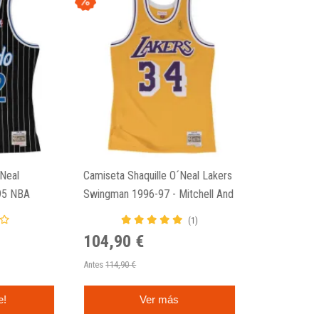
´Neal
Camiseta Shaquille O´Neal Lakers
95 NBA
Swingman 1996-97 - Mitchell And
nd Ness
Ness Amarilla
(1)
104,90 €
Antes
114,90 €
e!
Ver más