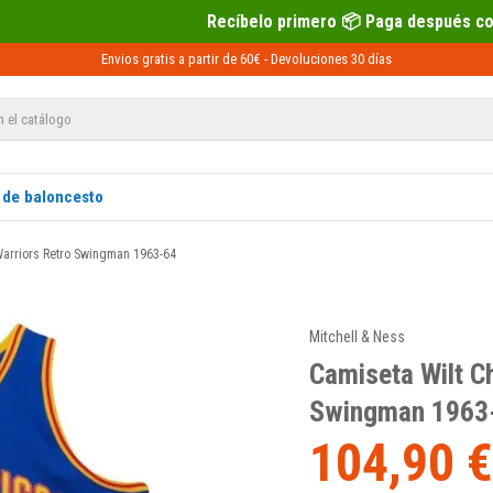
Recíbelo primero 📦 Paga después con Sequra 💶
Envios gratis a partir de 60€ -
Devoluciones
30 días
 de baloncesto
Warriors Retro Swingman 1963-64
Mitchell & Ness
Camiseta Wilt C
Swingman 1963
104,90 €