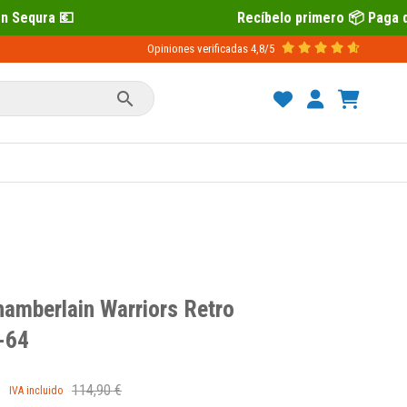
Recíbelo primero 📦 Paga después con Sequ
Opiniones verificadas
4,8/5

hamberlain Warriors Retro
-64
114,90 €
IVA incluido