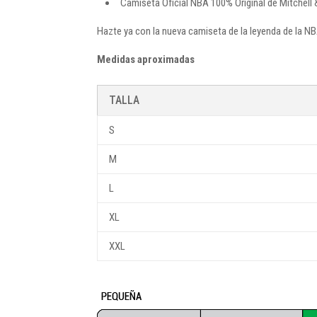
Camiseta Oficial NBA 100% Original de Mitchell 
Hazte ya con la nueva camiseta de la leyenda de la NB
Medidas aproximadas
TALLA
S
M
L
XL
XXL