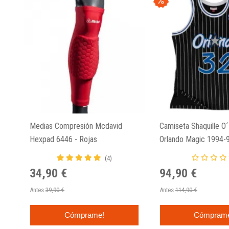
Medias Compresión Mcdavid
Camiseta Shaquille O
Hexpad 6446 - Rojas
Orlando Magic 1994-
Swingman Mitchell A
(4)
Negra.
34,90 €
94,90 €
Antes
39,90 €
Antes
114,90 €
Cómprame!
Cómpram