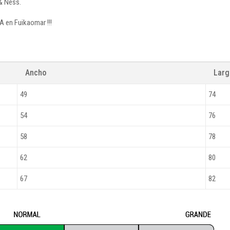
& Ness.
A en Fuikaomar !!!
Ancho
Lar
49
74
54
76
58
78
62
80
67
82