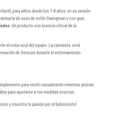
antil, para niños desde los 7-8 años, en su versión
a camiseta de asas de estilo Swingman y con gran
lados
. Un producto con licencia oficial de la
nte el color azul del equipo. La camiseta está
sensación de frescura durante el entrenamiento
o simplemente para vestir casualmente mientras animas
allas para ajustarse a tus medidas exactas.
mismo y muestra tu pasión por el baloncesto!