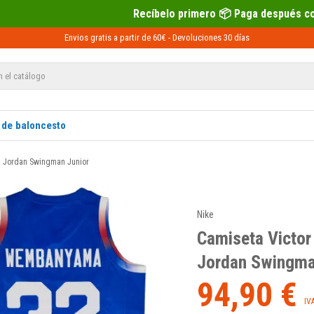
Recíbelo primero 📦 Paga después con Sequra 💶
Envios gratis a partir de 60€ -
Devoluciones
30 días
 de baloncesto
a Jordan Swingman Junior
Nike
Camiseta Victo
Jordan Swingma
94,90 €
IV