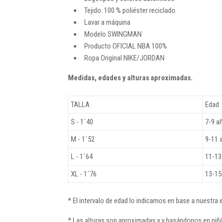
Tejido: 100 % poliéster reciclado
Lavar a máquina
Modelo SWINGMAN
Producto OFICIAL NBA 100%
Ropa Original NIKE/JORDAN
Medidas, edades y alturas aproximadas.
TALLA
Edad
S - 1´40
7-9 a
M - 1´52
9-11 
L - 1´64
11-13
XL - 1´76
13-15
* El intervalo de edad lo indicamos en base a nuestra
* Las alturas son aproximadas y y basándonos en ni