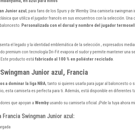
mbanyama, en azul para niños
n Junior azul
, para fans de los Spurs y de Wemby. Una camiseta swingman inf
 clásica que utiliza el jugador francés en sus encuentros con la selección. Un
l baloncesto.
Personalizada con el dorsal y nombre del jugador termosel
senta el legado y la identidad emblemática de la selección , expresados media
tejido premium con tecnología Dri-Fit evapora el sudor y permite mantener una 
. Este producto está
fabricado al 100 % en poliéster reciclado
.
wingman Junior azul, Francia
os a dominar la liga NBA
, tanto si quieres usarla para jugar al baloncesto 
io, esta camiseta es perfecta para ti. Además, está disponible en diferentes t
uidores que apoyan a
Wemby
usando su camiseta oficial. ¡Pide la tuya ahora 
Francia Swingman Junior azul:
argada