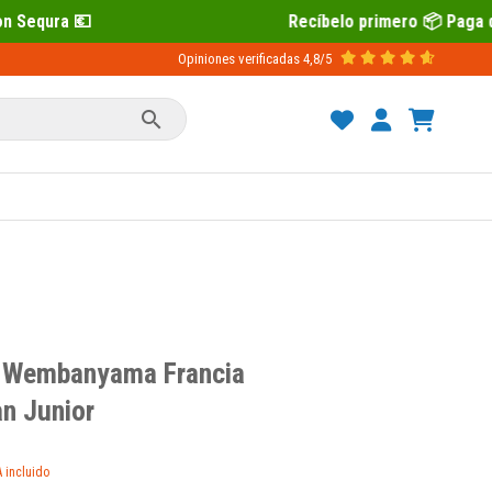
Recíbelo primero 📦 Paga después con Se
Opiniones verificadas
4,8/5

r Wembanyama Francia
n Junior
A incluido