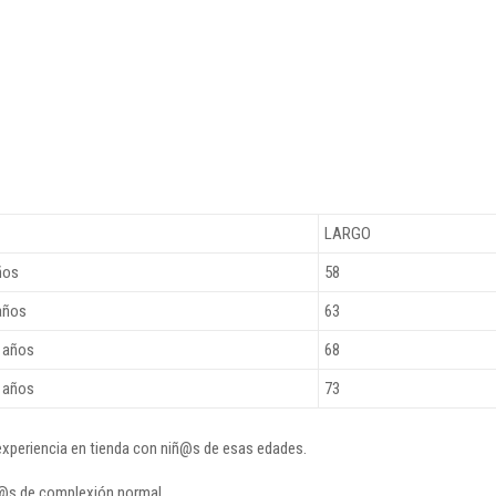
LARGO
ños
58
años
63
 años
68
 años
73
 experiencia en tienda con niñ@s de esas edades.
ñ@s de complexión normal.