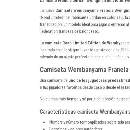
Camiseta Francia Jordan Swingman de Victor We
La nueva
Camiseta Wembanyama Francia Swingma
"Road Limited" del fabricante Jordan en color azul, la
transpiración, un modelo ideal para jugar o entrenar a
Federation francesa de baloncesto..
La
camiseta Road Limited Edition de Wemby
repre
inspirada en el look que llevan los profesionales. El 
además de un ajuste perfecto desde cualquier ángulo
Camiseta Wembanyama Francia S
Una camiseta de
uno de los jugadores predestinad
a tus jugadores favoritos desde casa o desde el estad
No pierdas más tiempo y sé parte de la legión de seg
Caracteristicas camiseta Wembanyama 
Nombre y número termoaplicados sobre tela as
Logotipos y colores auténticos