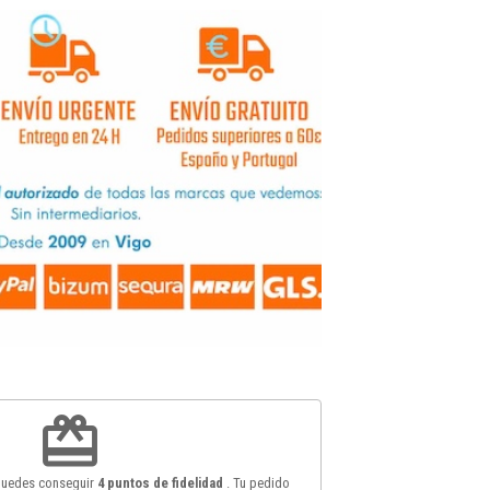
redeem
 puedes conseguir
4
puntos de fidelidad
. Tu pedido