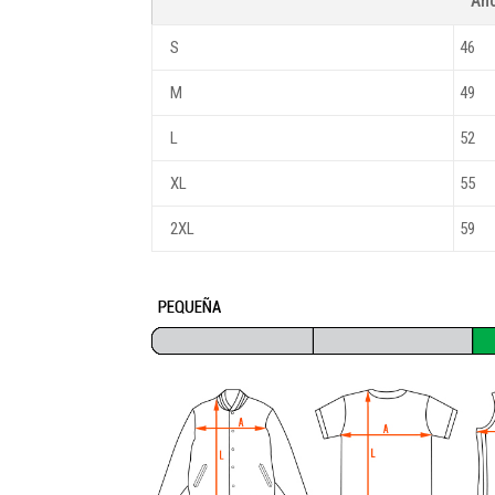
An
S
46
M
49
L
52
XL
55
2XL
59