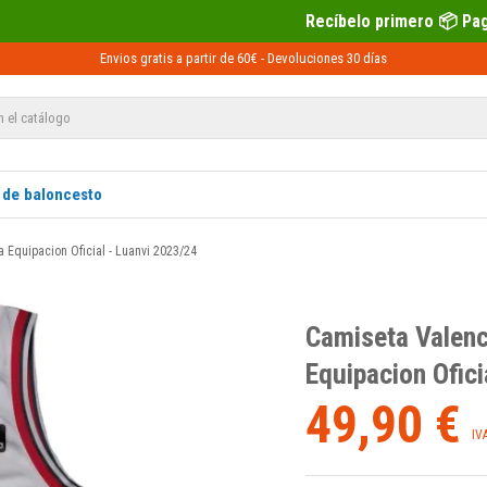
Recíbelo primero 📦 Paga después con Sequr
Envios gratis a partir de 60€ -
Devoluciones
30 días
 de baloncesto
 Equipacion Oficial - Luanvi 2023/24
Camiseta Valenc
Equipacion Ofici
49,90 €
IV