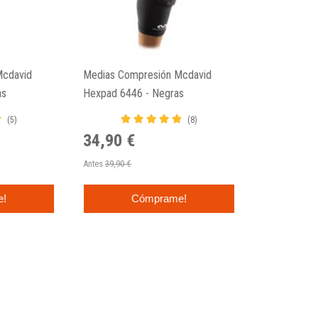
Mcdavid
Medias Compresión Mcdavid
as
Hexpad 6446 - Negras
(5)
(8)
34,90 €
Antes
39,90 €
e!
Cómprame!