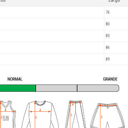
cho
Largo
76
80
83
86
89