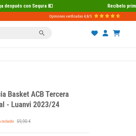
a 💶
Recíbelo primero 📦 Paga después
Opiniones verificadas
4,8/5

ia Basket ACB Tercera
al - Luanvi 2023/24
59,90 €
A incluido