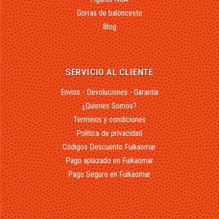
Gorras de baloncesto
Blog
SERVICIO AL CLIENTE
Envios - Devoluciones - Garantía
¿Quienes Somos?
Terminos y condiciones
Política de privacidad
Códigos Descuento Fuikaomar
Pago aplazado en Fuikaomar
Pago Seguro en Fuikaomar