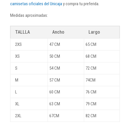
camisetas oficiales del Unicaja
y compra tu preferida.
Medidas aproximadas:
TALLLA
Ancho
Largo
2XS
47 CM
65 CM
XS
50 CM
68 CM
S
54 CM
72 CM
M
57 CM
74CM
L
60 CM
76 CM
XL
63 CM
79 CM
2XL
67CM
82 CM