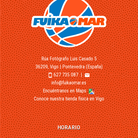
Rúa Fotógrafo Luis Casado 5
36209, Vigo | Pontevedra (España)
627 735 087
|
smartphone
email
info@fuikaomar.es
Encuéntranos en Maps
Conoce nuestra tienda física en Vigo
HORARIO