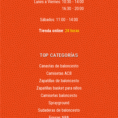
Lunes a Viernes: 10:30 - 14:00
16:30 - 20:00
Sábados: 11:00 - 14:00
Tienda online
:
24 horas
TOP CATEGORÍAS
Canastas de baloncesto
Camisetas ACB
Zapatillas de baloncesto
Zapatillas basket para niños
Camisetas baloncesto
Sprayground
Sudaderas de baloncesto
Figuras NBA