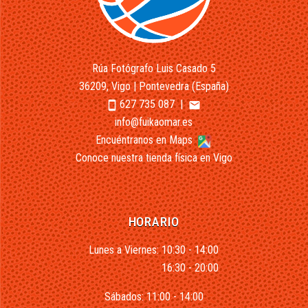
Rúa Fotógrafo Luis Casado 5
36209, Vigo | Pontevedra (España)
627 735 087
|
smartphone
email
info@fuikaomar.es
Encuéntranos en Maps
Conoce nuestra tienda física en Vigo
HORARIO
Lunes a Viernes: 10:30 - 14:00
16:30 - 20:00
Sábados: 11:00 - 14:00