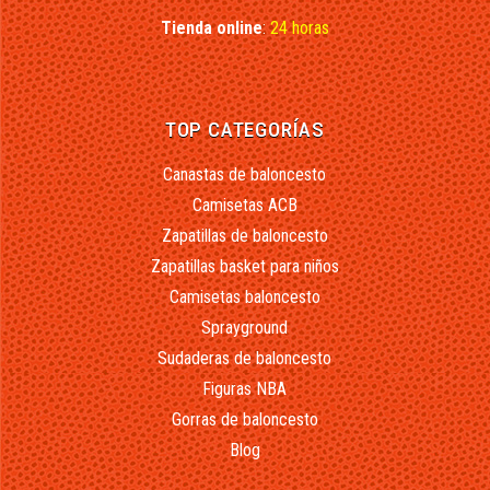
Tienda online
:
24 horas
TOP CATEGORÍAS
Canastas de baloncesto
Camisetas ACB
Zapatillas de baloncesto
Zapatillas basket para niños
Camisetas baloncesto
Sprayground
Sudaderas de baloncesto
Figuras NBA
Gorras de baloncesto
Blog