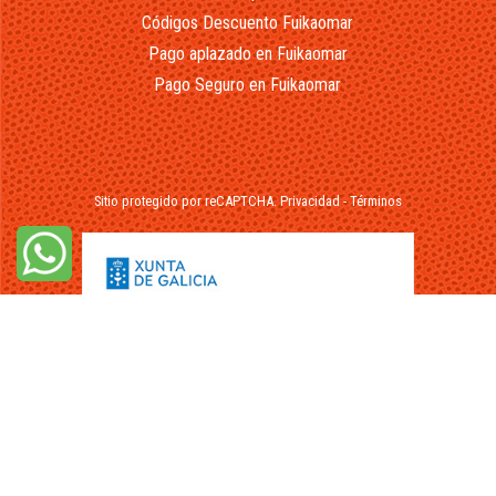
Códigos Descuento Fuikaomar
Pago aplazado en Fuikaomar
Pago Seguro en Fuikaomar
Sitio protegido por reCAPTCHA.
Privacidad
-
Términos