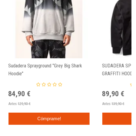
Sudadera Sprayground "Grey Big Shark
SUDADERA SPR
Hoodie"
GRAFFITI HOODIE
84,90 €
89,90 €
Antes
129,90 €
Antes
139,90 €
Cómprame!
C