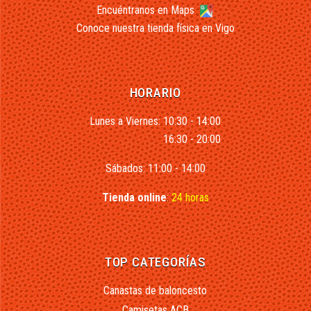
Encuéntranos en Maps
Conoce nuestra tienda física en Vigo
HORARIO
Lunes a Viernes: 10:30 - 14:00
16:30 - 20:00
Sábados: 11:00 - 14:00
Tienda online
:
24 horas
TOP CATEGORÍAS
Canastas de baloncesto
Camisetas ACB