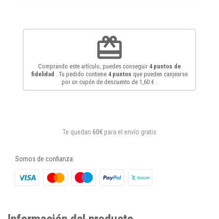
redeem
Comprando este artículo, puedes conseguir
4
puntos de
fidelidad
. Tu pedido contiene
4
puntos
que pueden canjearse
por un cupón de descuento de
1,60 €
.
Te quedan
60€
para el envío gratis
Somos de confianza:
Información del producto