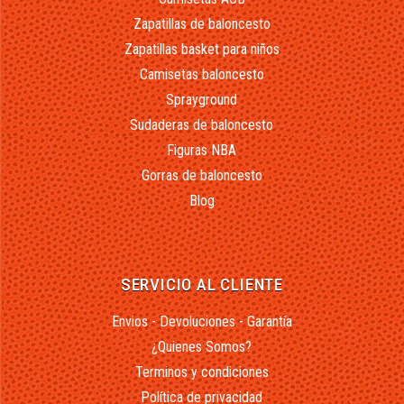
Zapatillas de baloncesto
Zapatillas basket para niños
Camisetas baloncesto
Sprayground
Sudaderas de baloncesto
Figuras NBA
Gorras de baloncesto
Blog
SERVICIO AL CLIENTE
Envios - Devoluciones - Garantía
¿Quienes Somos?
Terminos y condiciones
Política de privacidad