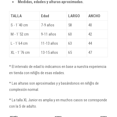
Medidas, edades y alturas aproximadas.
TALLA
Edad
LARGO
ANCHO
S - 1´40 cm
7-9 años
58
40
M - 1´52 cm
9-11 años
60
42
L - 1´64 cm
11-13 años
63
44
XL - 1´76 cm
13-15 años
65
47
* El intervalo de edad lo indicamos en base a nuestra experiencia
en tienda con niñ@s de esas edades.
* Las alturas son aproximadas y y basándonos en niñ@s de
complexión normal.
* La talla XL Junior es amplia y en muchos casos se corresponde
con la S de adulto.