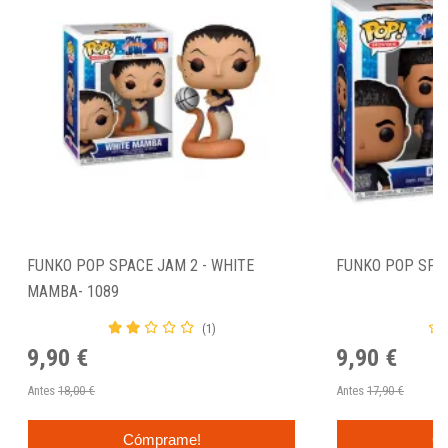
FUNKO POP SPACE JAM 2 - WHITE
FUNKO POP SPAC
MAMBA- 1089
(1)
9,90 €
9,90 €
Antes
18,00 €
Antes
17,90 €
Cómprame!
C