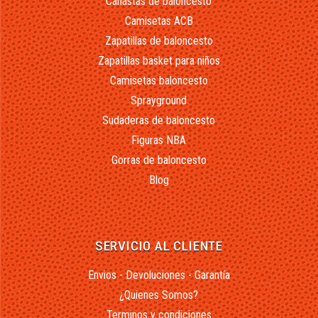
Canastas de baloncesto
Camisetas ACB
Zapatillas de baloncesto
Zapatillas basket para niños
Camisetas baloncesto
Sprayground
Sudaderas de baloncesto
Figuras NBA
Gorras de baloncesto
Blog
SERVICIO AL CLIENTE
Envios - Devoluciones - Garantía
¿Quienes Somos?
Terminos y condiciones