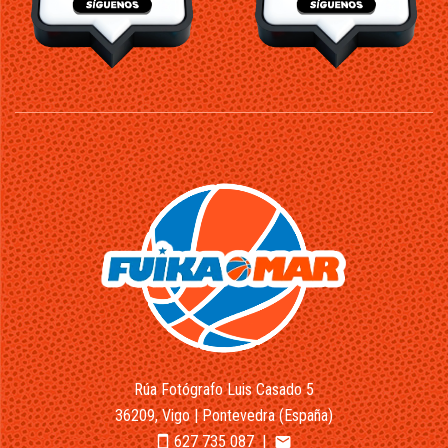
Rúa Fotógrafo Luis Casado 5
36209, Vigo | Pontevedra (España)
627 735 087
|
smartphone
email