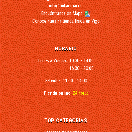
info@fuikaomar.es
Encuéntranos en Maps
Conoce nuestra tienda física en Vigo
HORARIO
Lunes a Viernes: 10:30 - 14:00
16:30 - 20:00
Sábados: 11:00 - 14:00
Tienda online
:
24 horas
TOP CATEGORÍAS