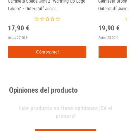
Camiseta Space Jam 2 "Warming Up Logo
Camiseta Brooklyn
Lakers" - Outerstuff Junior.
Outerstuff Junior
17,90 €
19,90 €
Antes
27,90 €
Antes
25,00 €
Cómprame!
C
Opiniones del producto
Este producto no tiene opiniones ¡Sé el
primero!