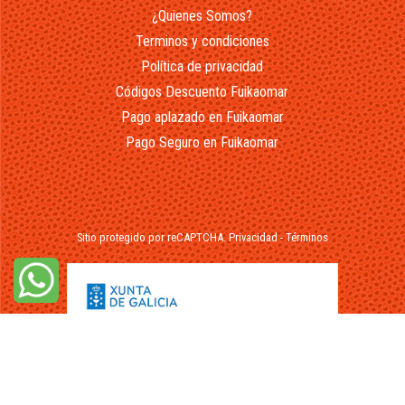
¿Quienes Somos?
Terminos y condiciones
Política de privacidad
Códigos Descuento Fuikaomar
Pago aplazado en Fuikaomar
Pago Seguro en Fuikaomar
Sitio protegido por reCAPTCHA.
Privacidad
-
Términos