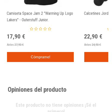
Camiseta Space Jam 2 "Warming Up Logo
Calcetines Jorda
Lakers" - Outerstuff Junior.
17,90 €
22,90 €
Antes
27,90 €
Antes
24,90 €
Cómprame!
C
Opiniones del producto
Este producto no tiene opiniones ¡Sé el
primero!