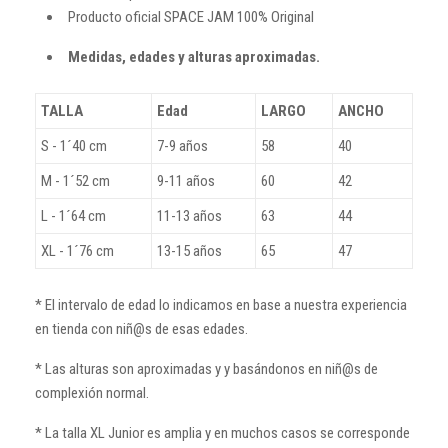
Producto oficial SPACE JAM 100% Original
Medidas, edades y alturas aproximadas.
TALLA
Edad
LARGO
ANCHO
S - 1´40 cm
7-9 años
58
40
M - 1´52 cm
9-11 años
60
42
L - 1´64 cm
11-13 años
63
44
XL - 1´76 cm
13-15 años
65
47
* El intervalo de edad lo indicamos en base a nuestra experiencia
en tienda con niñ@s de esas edades.
* Las alturas son aproximadas y y basándonos en niñ@s de
complexión normal.
* La talla XL Junior es amplia y en muchos casos se corresponde