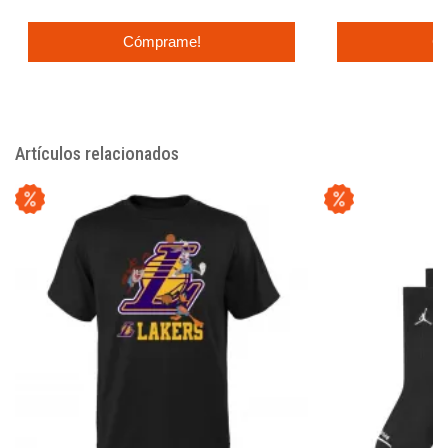
Cómprame!
C
Artículos relacionados