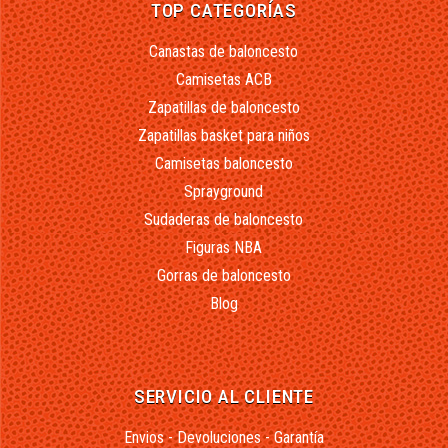
TOP CATEGORÍAS
Canastas de baloncesto
Camisetas ACB
Zapatillas de baloncesto
Zapatillas basket para niños
Camisetas baloncesto
Sprayground
Sudaderas de baloncesto
Figuras NBA
Gorras de baloncesto
Blog
SERVICIO AL CLIENTE
Envios - Devoluciones - Garantía