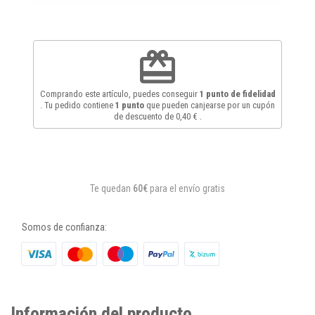
redeem
Comprando este artículo, puedes conseguir
1
punto de fidelidad
. Tu pedido contiene
1
punto
que pueden canjearse por un cupón
de descuento de
0,40 €
.
Te quedan
60€
para el envío gratis
Somos de confianza:
Información del producto