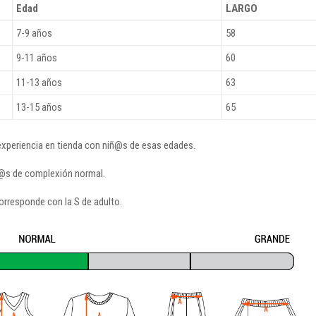
Edad
LARGO
7-9 años
58
9-11 años
60
11-13 años
63
13-15 años
65
 experiencia en tienda con niñ@s de esas edades.
ñ@s de complexión normal.
orresponde con la S de adulto.