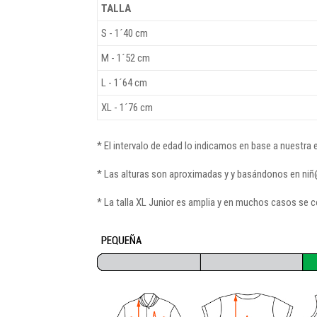
TALLA
S - 1´40 cm
M - 1´52 cm
L - 1´64 cm
XL - 1´76 cm
* El intervalo de edad lo indicamos en base a nuestra
* Las alturas son aproximadas y y basándonos en ni
* La talla XL Junior es amplia y en muchos casos se c