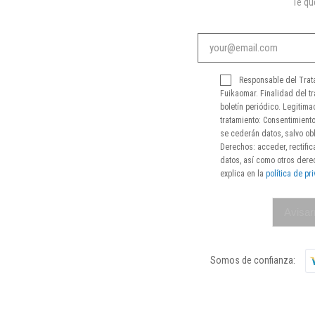
Te q
Responsable del Trat
Fuikaomar. Finalidad del tr
boletín periódico. Legitima
tratamiento: Consentimiento
se cederán datos, salvo obl
Derechos: acceder, rectifica
datos, así como otros der
explica en la
política de pr
Avisar
Somos de confianza: