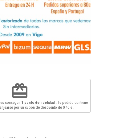
redeem
des conseguir
1
punto de fidelidad
. Tu pedido contiene
anjearse por un cupón de descuento de
0,40 €
.