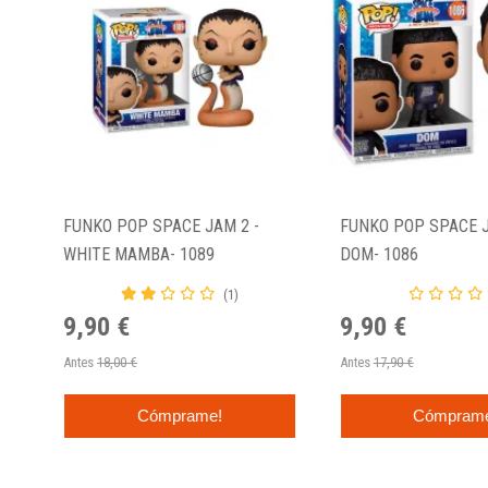
FUNKO POP SPACE JAM 2 -
FUNKO POP SPACE J
WHITE MAMBA- 1089
DOM- 1086
(1)
9,90 €
9,90 €
Antes
18,00 €
Antes
17,90 €
Cómprame!
Cómpram