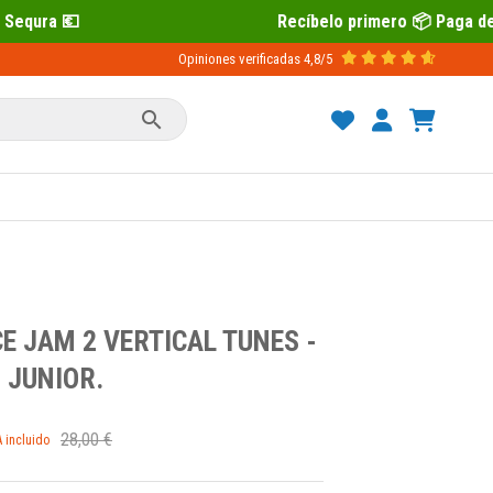
Recíbelo primero 📦 Paga después con Sequra
Opiniones verificadas
4,8/5

E JAM 2 VERTICAL TUNES -
 JUNIOR.
28,00 €
A incluido