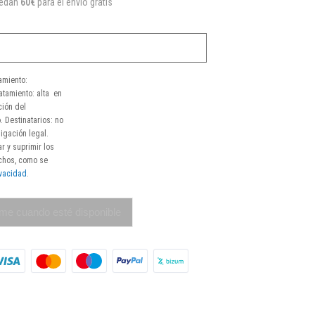
uedan
60€
para el envío gratis
amiento:
atamiento: alta en
ción del
. Destinatarios: no
igación legal.
r y suprimir los
echos, como se
ivacidad
.
me cuando esté disponible