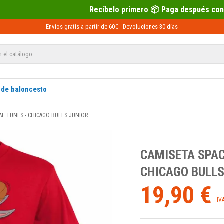
Recíbelo primero 📦 Paga después con Sequra 💶
Envios gratis a partir de 60€ -
Devoluciones
30 días
 de baloncesto
AL TUNES - CHICAGO BULLS JUNIOR.
CAMISETA SPAC
CHICAGO BULLS
19,90 €
IV