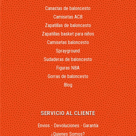
Canastas de baloncesto
Camisetas ACB
Zapatillas de baloncesto
Zapatillas basket para niños
Camisetas baloncesto
Sprayground
Sudaderas de baloncesto
Figuras NBA
Gorras de baloncesto
Blog
SERVICIO AL CLIENTE
Envios - Devoluciones - Garantía
¿Quienes Somos?