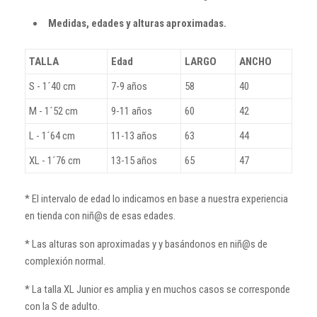
Medidas, edades y alturas aproximadas.
TALLA
Edad
LARGO
ANCHO
S - 1´40 cm
7-9 años
58
40
M - 1´52 cm
9-11 años
60
42
L - 1´64 cm
11-13 años
63
44
XL - 1´76 cm
13-15 años
65
47
* El intervalo de edad lo indicamos en base a nuestra experiencia
en tienda con niñ@s de esas edades.
* Las alturas son aproximadas y y basándonos en niñ@s de
complexión normal.
* La talla XL Junior es amplia y en muchos casos se corresponde
con la S de adulto.