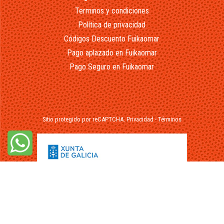
Terminos y condiciones
Política de privacidad
Códigos Descuento Fuikaomar
Pago aplazado en Fuikaomar
Pago Seguro en Fuikaomar
Sitio protegido por reCAPTCHA.
Privacidad
-
Términos