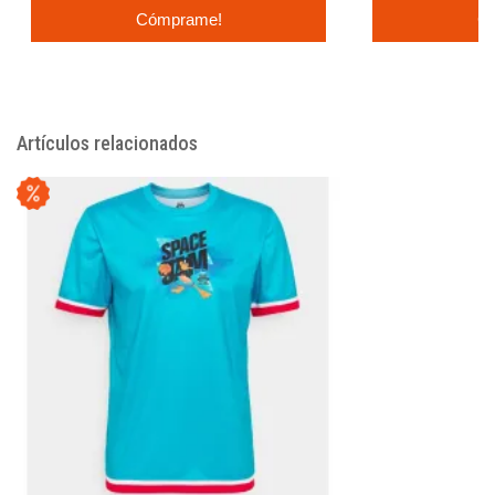
Cómprame!
C
Artículos relacionados