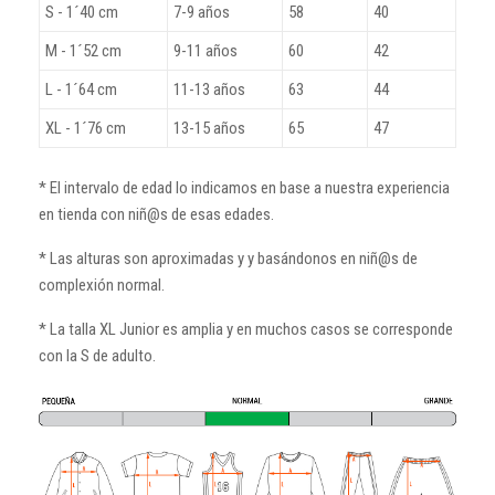
S - 1´40 cm
7-9 años
58
40
M - 1´52 cm
9-11 años
60
42
L - 1´64 cm
11-13 años
63
44
XL - 1´76 cm
13-15 años
65
47
* El intervalo de edad lo indicamos en base a nuestra experiencia
en tienda con niñ@s de esas edades.
* Las alturas son aproximadas y y basándonos en niñ@s de
complexión normal.
* La talla XL Junior es amplia y en muchos casos se corresponde
con la S de adulto.