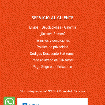
SERVICIO AL CLIENTE
Envios - Devoluciones - Garantía
¿Quienes Somos?
Terminos y condiciones
Política de privacidad
Códigos Descuento Fuikaomar
Pago aplazado en Fuikaomar
Pago Seguro en Fuikaomar
Sitio protegido por reCAPTCHA.
Privacidad
-
Términos