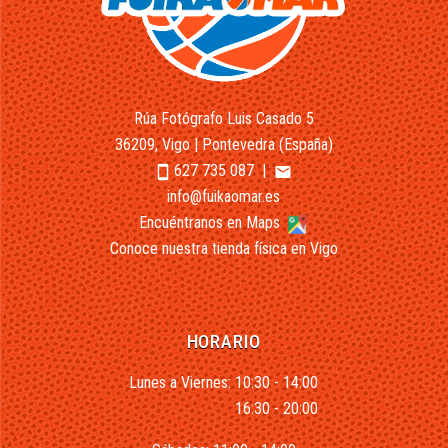
Rúa Fotógrafo Luis Casado 5
36209, Vigo | Pontevedra (España)
627 735 087
|
smartphone
email
info@fuikaomar.es
Encuéntranos en Maps
Conoce nuestra tienda física en Vigo
HORARIO
Lunes a Viernes: 10:30 - 14:00
16:30 - 20:00