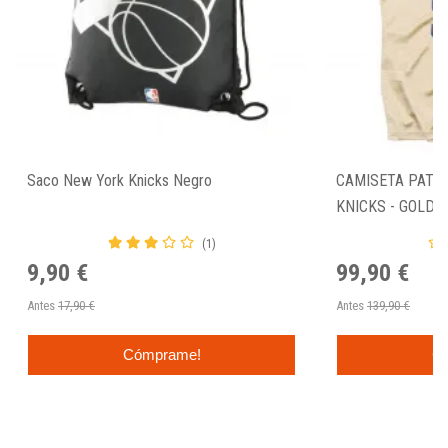
Saco New York Knicks Negro
CAMISETA PATRI
KNICKS - GOLD
(1)
9,90 €
99,90 €
Antes
17,90 €
Antes
139,90 €
Cómprame!
C