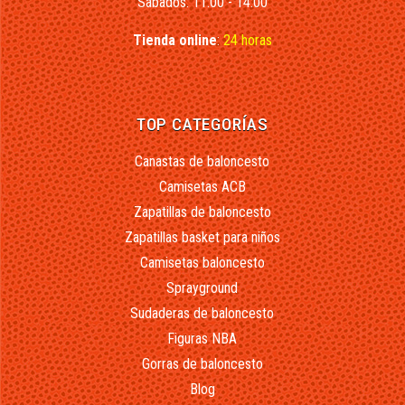
Sábados: 11:00 - 14:00
Tienda online
:
24 horas
TOP CATEGORÍAS
Canastas de baloncesto
Camisetas ACB
Zapatillas de baloncesto
Zapatillas basket para niños
Camisetas baloncesto
Sprayground
Sudaderas de baloncesto
Figuras NBA
Gorras de baloncesto
Blog