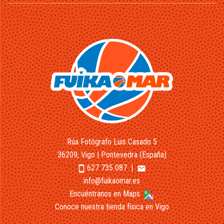
Rúa Fotógrafo Luis Casado 5
36209, Vigo | Pontevedra (España)
627 735 087
|
smartphone
email
info@fuikaomar.es
Encuéntranos en Maps
Conoce nuestra tienda física en Vigo