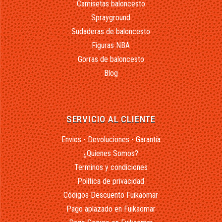
Camisetas baloncesto
Sprayground
Sudaderas de baloncesto
Figuras NBA
Gorras de baloncesto
Blog
SERVICIO AL CLIENTE
Envios - Devoluciones - Garantía
¿Quienes Somos?
Terminos y condiciones
Política de privacidad
Códigos Descuento Fuikaomar
Pago aplazado en Fuikaomar