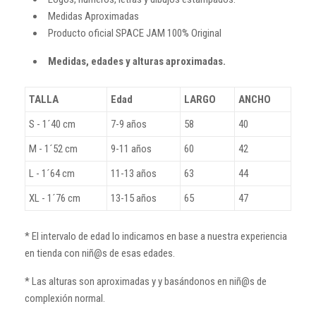
Medidas Aproximadas
Producto oficial SPACE JAM 100% Original
Medidas, edades y alturas aproximadas.
TALLA
Edad
LARGO
ANCHO
S - 1´40 cm
7-9 años
58
40
M - 1´52 cm
9-11 años
60
42
L - 1´64 cm
11-13 años
63
44
XL - 1´76 cm
13-15 años
65
47
* El intervalo de edad lo indicamos en base a nuestra experiencia
en tienda con niñ@s de esas edades.
* Las alturas son aproximadas y y basándonos en niñ@s de
complexión normal.