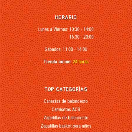
HORARIO
Lunes a Viernes: 10:30 - 14:00
16:30 - 20:00
Sábados: 11:00 - 14:00
Tienda online
:
24 horas
TOP CATEGORÍAS
Canastas de baloncesto
Camisetas ACB
Zapatillas de baloncesto
Zapatillas basket para niños