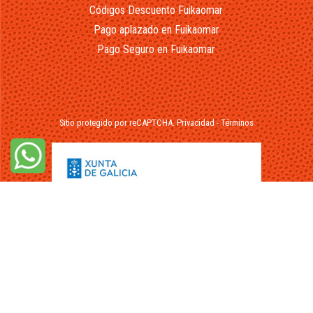
Códigos Descuento Fuikaomar
Pago aplazado en Fuikaomar
Pago Seguro en Fuikaomar
Sitio protegido por reCAPTCHA.
Privacidad
-
Términos