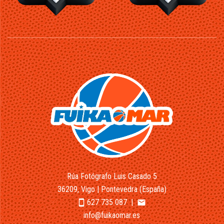
Rúa Fotógrafo Luis Casado 5
36209, Vigo | Pontevedra (España)
627 735 087
|
smartphone
email
info@fuikaomar.es