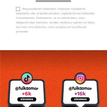
Responsable del Tratamiento: Fuikaomar. Finalidad del
tratamiento: alta en boletín periódico. Legitimación del tratamiento:
Consentimiento. Destinatarios: no se cederán datos, salvo
obligación legal. Derechos: acceder, rectificar y suprimir los datos,
así como otros derechos, como se explica en la
política de
privacidad
.