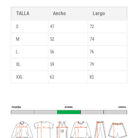
TALLA
Ancho
Largo
S
47
72
M
52
74
L
56
76
XL
59
79
XXL
62
82