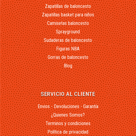
Zapatillas de baloncesto
Zapatillas basket para niños
Camisetas baloncesto
Sprayground
Sudaderas de baloncesto
Figuras NBA
Gorras de baloncesto
Blog
SERVICIO AL CLIENTE
Envios - Devoluciones - Garantía
¿Quienes Somos?
Terminos y condiciones
Política de privacidad