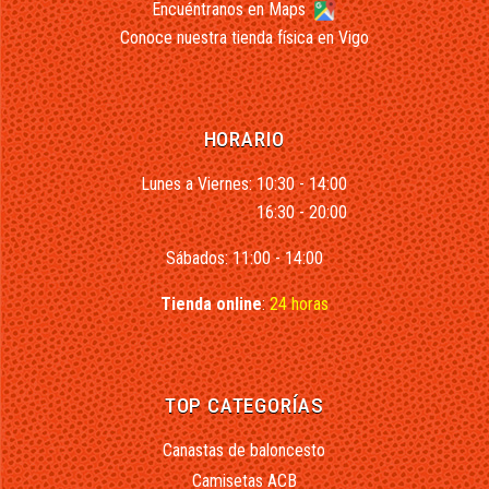
Encuéntranos en Maps
Conoce nuestra tienda física en Vigo
HORARIO
Lunes a Viernes: 10:30 - 14:00
16:30 - 20:00
Sábados: 11:00 - 14:00
Tienda online
:
24 horas
TOP CATEGORÍAS
Canastas de baloncesto
Camisetas ACB