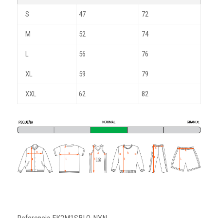
S
47
72
M
52
74
L
56
76
XL
59
79
XXL
62
82