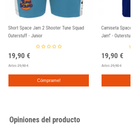
Short Space Jam 2 Shooter Tune Squad
Camiseta Space 
Outerstuff - Junior
Jam" - Outerstuff
19,90 €
19,90 €
Antes
29,90 €
Antes
29,90 €
Cómprame!
C
Opiniones del producto