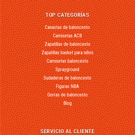
TOP CATEGORÍAS
Canastas de baloncesto
Camisetas ACB
Zapatillas de baloncesto
Zapatillas basket para niños
Camisetas baloncesto
Sprayground
Sudaderas de baloncesto
Figuras NBA
Gorras de baloncesto
Blog
SERVICIO AL CLIENTE