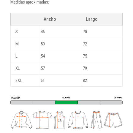
Medidas aproximadas:
Ancho
Largo
S
46
70
M
50
72
L
54
75
XL
57
79
2XL
61
82