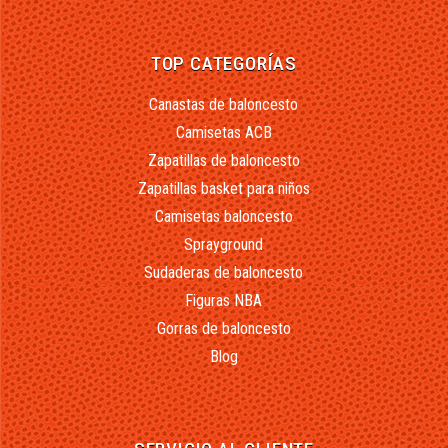
TOP CATEGORÍAS
Canastas de baloncesto
Camisetas ACB
Zapatillas de baloncesto
Zapatillas basket para niños
Camisetas baloncesto
Sprayground
Sudaderas de baloncesto
Figuras NBA
Gorras de baloncesto
Blog