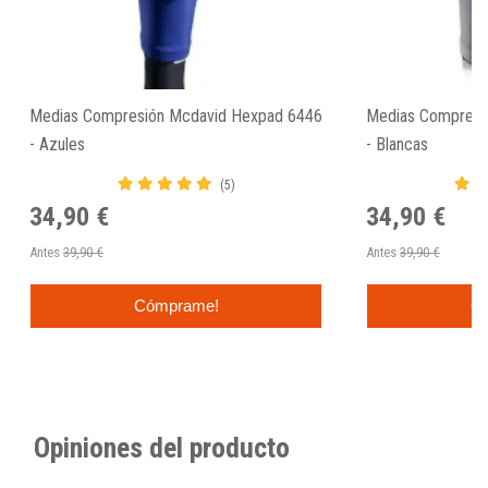
Medias Compresión Mcdavid Hexpad 6446
Medias Compresi
- Azules
- Blancas
(5)
34,90 €
34,90 €
Antes
39,90 €
Antes
39,90 €
Cómprame!
C
Opiniones del producto