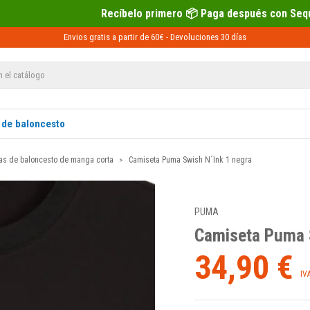
Recíbelo primero 📦 Paga después con Sequra 💶
Envios gratis a partir de 60€ -
Devoluciones
30 días
 de baloncesto
as de baloncesto de manga corta
Camiseta Puma Swish N´Ink 1 negra
PUMA
Camiseta Puma 
34,90 €
IV