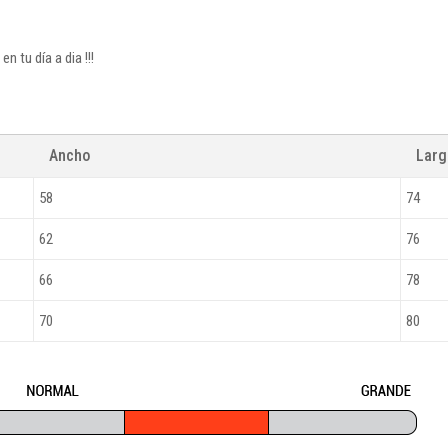
 tu día a dia !!!
Ancho
Lar
58
74
62
76
66
78
70
80