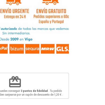
redeem
 puedes conseguir
3
puntos de fidelidad
. Tu pedido
en canjearse por un cupón de descuento de
1,20 €
.