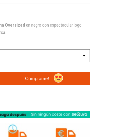
ma Oversized
en negro con espectacular logo
rca.
Cómprame!