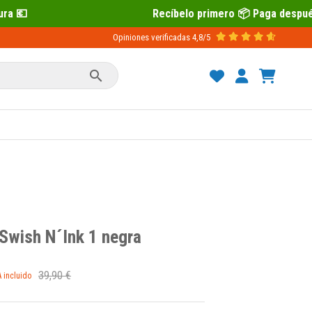
Recíbelo primero 📦 Paga después con Sequra 💶
Opiniones verificadas
4,8/5

Swish N´Ink 1 negra
39,90 €
A incluido