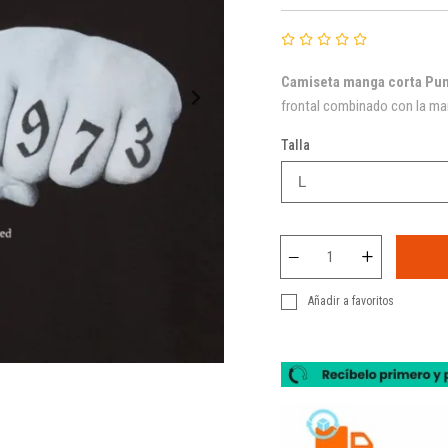
Camiseta manga corta Pu
frontal combinado con la ma
Talla
Añadir a favoritos