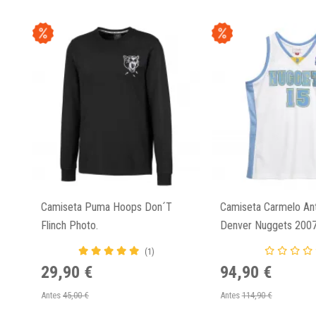
Camiseta Puma Hoops Don´T
Camiseta Carmelo An
Flinch Photo.
Denver Nuggets 200
Blanca
(1)
29,90 €
94,90 €
Antes
45,00 €
Antes
114,90 €