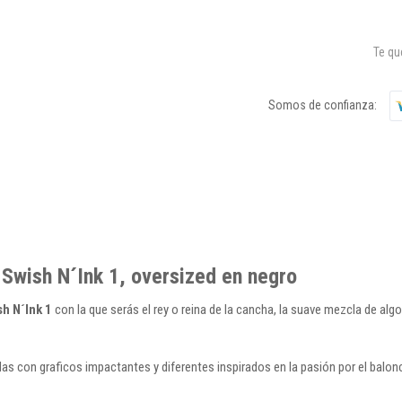
Te q
Somos de confianza:
Swish N´Ink 1, oversized en negro
h N´Ink 1
con la que serás el rey o reina de la cancha, la suave mezcla de alg
s con graficos impactantes y diferentes inspirados en la pasión por el balon