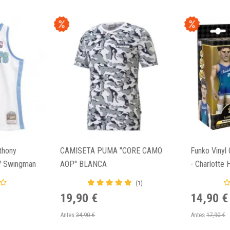
thony
CAMISETA PUMA "CORE CAMO
Funko Vinyl
7 Swingman
AOP" BLANCA
- Charlotte 
(1)
19,90 €
14,90 €
Antes
34,90 €
Antes
17,90 €