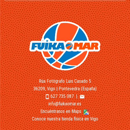
Rúa Fotógrafo Luis Casado 5
36209, Vigo | Pontevedra (España)
627 735 087
|
smartphone
email
info@fuikaomar.es
Encuéntranos en Maps
Conoce nuestra tienda física en Vigo