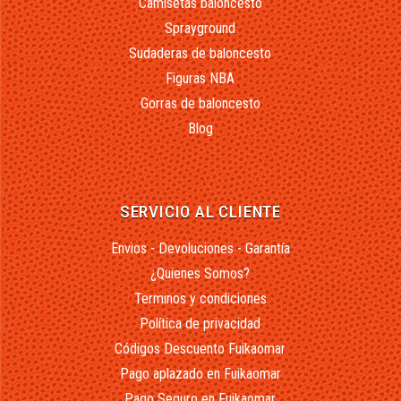
Camisetas baloncesto
Sprayground
Sudaderas de baloncesto
Figuras NBA
Gorras de baloncesto
Blog
SERVICIO AL CLIENTE
Envios - Devoluciones - Garantía
¿Quienes Somos?
Terminos y condiciones
Política de privacidad
Códigos Descuento Fuikaomar
Pago aplazado en Fuikaomar
Pago Seguro en Fuikaomar