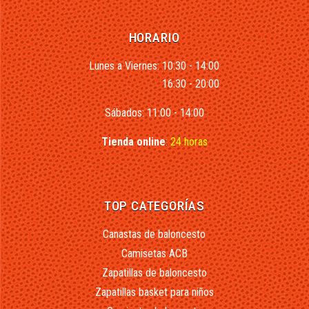
HORARIO
Lunes a Viernes: 10:30 - 14:00
16:30 - 20:00
Sábados: 11:00 - 14:00
Tienda online
:
24 horas
TOP CATEGORÍAS
Canastas de baloncesto
Camisetas ACB
Zapatillas de baloncesto
Zapatillas basket para niños