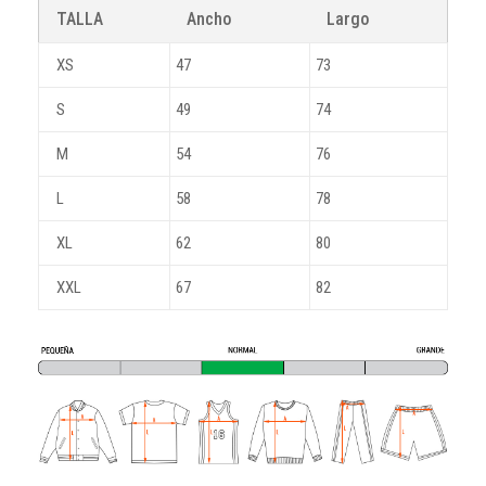
TALLA
Ancho
Largo
XS
47
73
S
49
74
M
54
76
L
58
78
XL
62
80
XXL
67
82